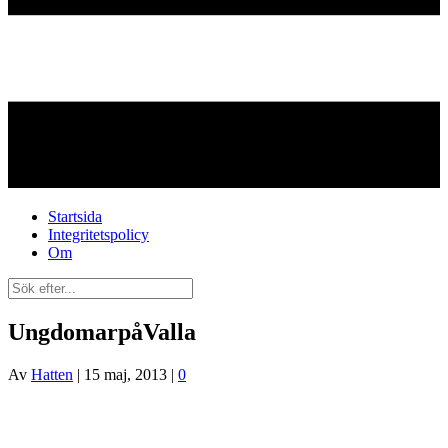
Startsida
Integritetspolicy
Om
UngdomarpåValla
Av
Hatten
|
15 maj, 2013
|
0