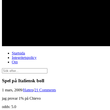
Startsida
Integritetspolicy
Om
Spel på Italiensk boll
1 mars, 2009
/
Hatten
/
21 Comments
jag provar 1% på Chievo
odds: 5.0