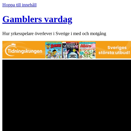
Hoppa till innehåll
Gamblers vardag
Hur yrkesspelare överlever i Sverige i med och motgång