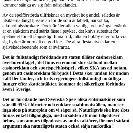
kommer stänga av sig från nätspelandet.
Av de spelförstörda tillfrisknar en mycket hög andel, således är
utsikterna långt ljusare än för de som är tablett, narkotika,
alkoholmissbrukare. Dock är återfallen vanliga och många, enär det
är en sjukdom med stärkt fäste i psyket , det krävs substitut för
spelandet för att långsiktigt finna frid, hitta en hobby eller förkovra
sig i yrket är normalt en god ide. De allra flesta utvecklar en
självskadebeetende som är svårartat.
Det är fullständigt förödande att staten tillåter casinoreklam
överhuvudtaget , det finns en enormt stor skillnad mellan
casinoreklam och sportspel/hästspel , vilket SKA tas ad notam,
genom att casinoreklam förbjuds ! Detta sker undan för undan
i allt fler länder, och trots regeringens fullständigt omättliga
hunger efter skatteintäkter, kommer det säkerligen förbjudas
även i Sverige.
Det är förödande med Svenska Spels olika slotsmaskiner som
står till 95% i förorter och enklare snabbmatställen, man ser
inga slots på stureplan om vi säger så. Naturligtvis ska inte slots
finnas enkelt tillgängliga, med ursäkten att man tillgodoser
behov, som annars tillgodoses av andra aktörer, för med sådant
argument ska naturligtvis staten också sälja narkotika !