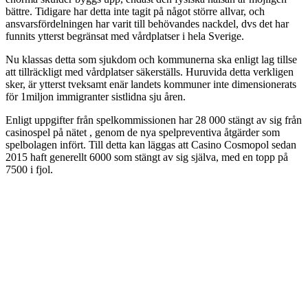
bättre. Tidigare har detta inte tagit på något större allvar, och
ansvarsfördelningen har varit till behövandes nackdel, dvs det har
funnits ytterst begränsat med vårdplatser i hela Sverige.
Nu klassas detta som sjukdom och kommunerna ska enligt lag tillse
att tillräckligt med vårdplatser säkerställs. Huruvida detta verkligen
sker, är ytterst tveksamt enär landets kommuner inte dimensionerats
för 1miljon immigranter sistlidna sju åren.
Enligt uppgifter från spelkommissionen har 28 000 stängt av sig från
casinospel på nätet , genom de nya spelpreventiva åtgärder som
spelbolagen infört. Till detta kan läggas att Casino Cosmopol sedan
2015 haft generellt 6000 som stängt av sig själva, med en topp på
7500 i fjol.