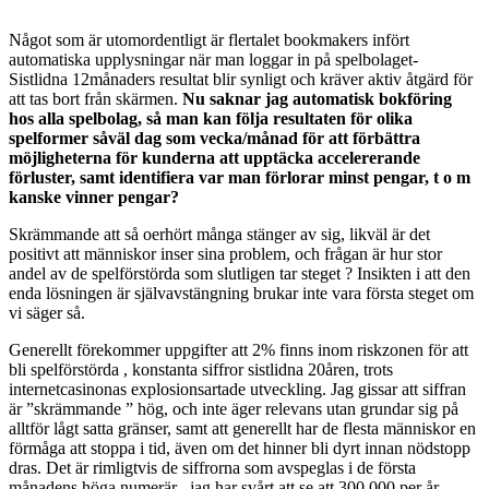
Något som är utomordentligt är flertalet bookmakers infört
automatiska upplysningar när man loggar in på spelbolaget-
Sistlidna 12månaders resultat blir synligt och kräver aktiv åtgärd för
att tas bort från skärmen.
Nu saknar jag automatisk bokföring
hos alla spelbolag, så man kan följa resultaten för olika
spelformer såväl dag som vecka/månad för att förbättra
möjligheterna för kunderna att upptäcka accelererande
förluster, samt identifiera var man förlorar minst pengar, t o m
kanske vinner pengar?
Skrämmande att så oerhört många stänger av sig, likväl är det
positivt att människor inser sina problem, och frågan är hur stor
andel av de spelförstörda som slutligen tar steget ? Insikten i att den
enda lösningen är självavstängning brukar inte vara första steget om
vi säger så.
Generellt förekommer uppgifter att 2% finns inom riskzonen för att
bli spelförstörda , konstanta siffror sistlidna 20åren, trots
internetcasinonas explosionsartade utveckling. Jag gissar att siffran
är ”skrämmande ” hög, och inte äger relevans utan grundar sig på
alltför lågt satta gränser, samt att generellt har de flesta människor en
förmåga att stoppa i tid, även om det hinner bli dyrt innan nödstopp
dras. Det är rimligtvis de siffrorna som avspeglas i de första
månadens höga numerär , jag har svårt att se att 300 000 per år