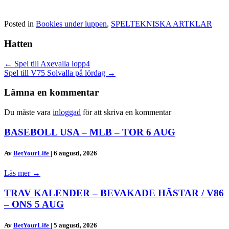
Posted in
Bookies under luppen
,
SPELTEKNISKA ARTKLAR
Hatten
Posts
← Spel till Axevalla lopp4
Spel till V75 Solvalla på lördag →
navigation
Lämna en kommentar
Du måste vara
inloggad
för att skriva en kommentar
BASEBOLL USA – MLB – TOR 6 AUG
Av
BetYourLife
|
6 augusti, 2026
Läs mer
→
TRAV KALENDER – BEVAKADE HÄSTAR / V86
– ONS 5 AUG
Av
BetYourLife
|
5 augusti, 2026