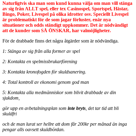
Naturligtvis ska man som kund kunna välja om man vill stänga
av sig från ALLT spel, eller tex Casinospel, Sportspel, Hästar,
Bingo, Poker, Livespel på olika idrotter osv. Speciellt Livespel
är problematiskt för de som jagar förluster, enär nya
situationer och odds ständigt uppkommer. Det är nödvändigt
att de kunder som SÅ ÖNSKAR, har valmöjligheter.
För de drabbade finns det några åtgärder som är nödvändiga.
1: Stänga av sig från alla former av spel
2: Kontakta en spelmissbrukarförening
3: Kontakta kronofogden för skuldsanering.
4: Total kontroll av ekonomi genom god man
5: Kontakta alla medmänniskor som blivit drabbade av din
sjukdom,
gör upp en avbetalningsplan som
inte bryts
, det tar tid att bli
skuldfri
och de man lurat ser hellre att dom får 200kr per månad än inga
pengar alls oavsett skuldbördan.