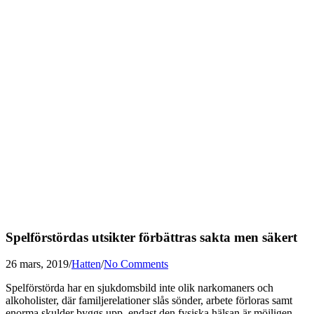
Spelförstördas utsikter förbättras sakta men säkert
26 mars, 2019
/
Hatten
/
No Comments
Spelförstörda har en sjukdomsbild inte olik narkomaners och
alkoholister, där familjerelationer slås sönder, arbete förloras samt
enorma skulder byggs upp, endast den fysiska hälsan är möjligen