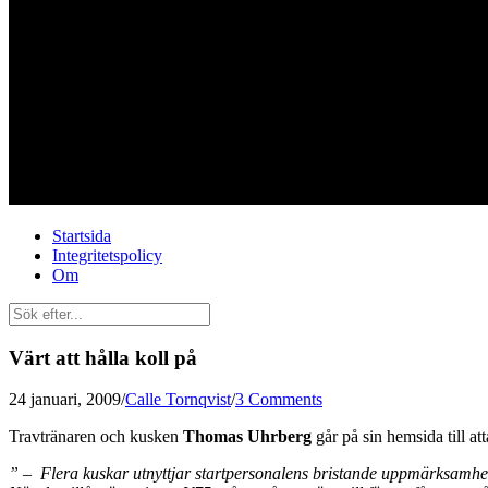
Startsida
Integritetspolicy
Om
Värt att hålla koll på
24 januari, 2009
/
Calle Tornqvist
/
3 Comments
Travtränaren och kusken
Thomas Uhrberg
går på sin hemsida till at
” – Flera kuskar utnyttjar startpersonalens bristande uppmärksamhet o