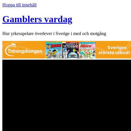
Hoppa till innehåll
Gamblers vardag
Hur yrkesspelare överlever i Sverige i med och motgång