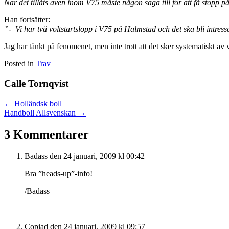
När det tillåts även inom V75 måste någon säga till för att få stopp p
Han fortsätter:
”- Vi har två voltstartslopp i V75 på Halmstad och det ska bli intress
Jag har tänkt på fenomenet, men inte trott att det sker systematiskt av
Posted in
Trav
Calle Tornqvist
Posts
← Holländsk boll
Handboll Allsvenskan →
navigation
3 Kommentarer
Badass
den 24 januari, 2009 kl 00:42
Bra ”heads-up”-info!
/Badass
Copiad
den 24 januari, 2009 kl 09:57