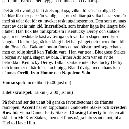
på Laurel Park då det byggs på Pimlico. ATG har spel.
Det är ett ovanligt fält i årets upplaga, vilket förstås är roligt. Det
bäddar för mer pace än vanligt. Ja, om vi tittar på vilka hästar som är
med så talar det för ett mycket raskt utgångstempo. Den som gynnas
mest av det är min idé,
Incredibolt
, som brukar ligga lite längre bak
i fältet. Han fick lite trafikproblem i Kentucky Derby och slutade
sjua, men avslutade bäst av övriga och var bara slagen med fyra
längder. Det tror jag räcker långt i det här gänget och Incredibolt blir
min förstahäst. Bakom honom finns en rad hästar med segerchans,
men en rolig skräll kan
Talkin
vara. Han var trea i Bluegrass Stakes
i början av april, slagen av bl.a. Firther Ado som var en av de
betrodda i Kentucky Derby. Talkin startade inte i Kentucky Derby
och kommer ut här fräsch och pigg. Bland övriga med chans kan
nämnas
Ocelli
,
Iron Honor
och
Napoleon Solo
.
Vinnarspel:
Incredibolt (6.00 just nu)
Litet skrällspel:
Talkin (12.00 just nu)
På förhand ser det ut att bli ganska favoritbetonat i de främsta
ramlöpen.
Accent
har en toppchans i Gallorette Stakes och
Dresden
Row
bör vinna Dinner Party Stakes.
Chasing Liberty
är hästen att
slå i Jim MCKay Stakes, men det finns några intressant emot, bl.a.
Had to Have Him.