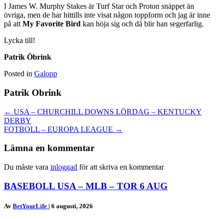
I James W. Murphy Stakes är Turf Star och Proton snäppet än
övriga, men de har hittills inte visat någon toppform och jag är inne
på att
My Favorite Bird
kan höja sig och då blir han segerfarlig.
Lycka till!
Patrik Öbrink
Posted in
Galopp
Patrik Obrink
Posts
← USA – CHURCHILL DOWNS LÖRDAG – KENTUCKY
DERBY
navigation
FOTBOLL – EUROPA LEAGUE →
Lämna en kommentar
Du måste vara
inloggad
för att skriva en kommentar
BASEBOLL USA – MLB – TOR 6 AUG
Av
BetYourLife
|
6 augusti, 2026