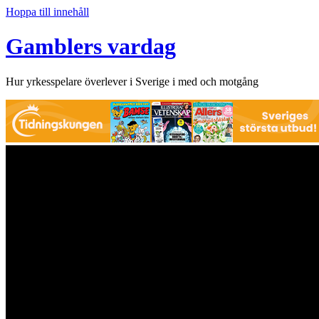
Hoppa till innehåll
Gamblers vardag
Hur yrkesspelare överlever i Sverige i med och motgång