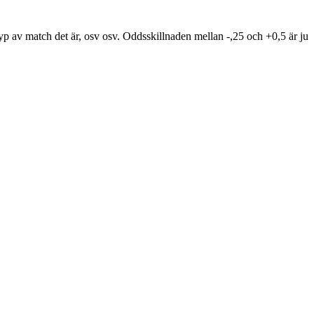
 typ av match det är, osv osv. Oddsskillnaden mellan -,25 och +0,5 är ju