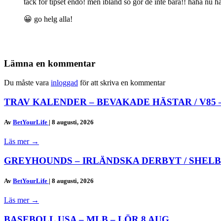
tack for tipset endo! men ibland so gor de inte bara!! haha nu har
😀 go helg alla!
Lämna en kommentar
Du måste vara
inloggad
för att skriva en kommentar
TRAV KALENDER – BEVAKADE HÄSTAR / V85 
Av
BetYourLife
|
8 augusti, 2026
Läs mer
→
GREYHOUNDS – IRLÄNDSKA DERBYT / SHELB
Av
BetYourLife
|
8 augusti, 2026
Läs mer
→
BASEBOLL USA – MLB – LÖR 8 AUG