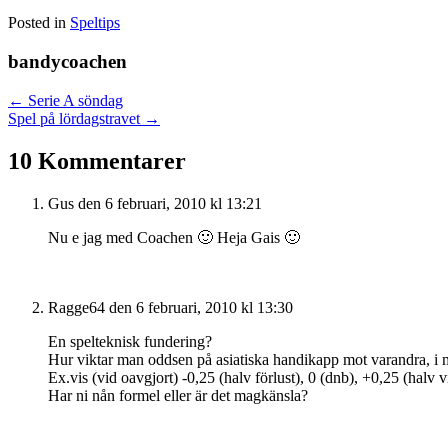
Posted in
Speltips
bandycoachen
Posts
← Serie A söndag
Spel på lördagstravet →
navigation
10 Kommentarer
Gus
den 6 februari, 2010 kl 13:21
Nu e jag med Coachen 🙂 Heja Gais 🙂
Ragge64
den 6 februari, 2010 kl 13:30
En spelteknisk fundering?
Hur viktar man oddsen på asiatiska handikapp mot varandra, i 
Ex.vis (vid oavgjort) -0,25 (halv förlust), 0 (dnb), +0,25 (halv v
Har ni nån formel eller är det magkänsla?