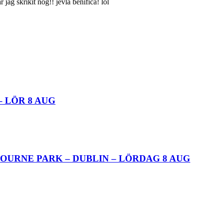
 jag skrikit nog!! jevla benifica! lol
– LÖR 8 AUG
OURNE PARK – DUBLIN – LÖRDAG 8 AUG