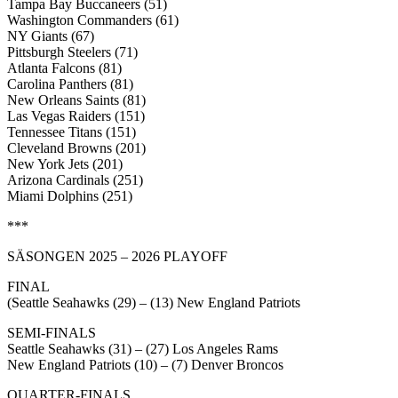
Tampa Bay Buccaneers (51)
Washington Commanders (61)
NY Giants (67)
Pittsburgh Steelers (71)
Atlanta Falcons (81)
Carolina Panthers (81)
New Orleans Saints (81)
Las Vegas Raiders (151)
Tennessee Titans (151)
Cleveland Browns (201)
New York Jets (201)
Arizona Cardinals (251)
Miami Dolphins (251)
***
SÄSONGEN 2025 – 2026 PLAYOFF
FINAL
(Seattle Seahawks (29) – (13) New England Patriots
SEMI-FINALS
Seattle Seahawks (31) – (27) Los Angeles Rams
New England Patriots (10) – (7) Denver Broncos
QUARTER-FINALS