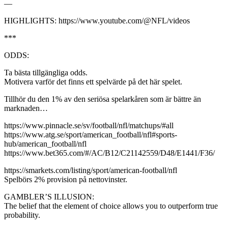
—
HIGHLIGHTS: https://www.youtube.com/@NFL/videos
***
ODDS:
Ta bästa tillgängliga odds.
Motivera varför det finns ett spelvärde på det här spelet.
Tillhör du den 1% av den seriösa spelarkåren som är bättre än
marknaden…
https://www.pinnacle.se/sv/football/nfl/matchups/#all
https://www.atg.se/sport/american_football/nfl#sports-
hub/american_football/nfl
https://www.bet365.com/#/AC/B12/C21142559/D48/E1441/F36/
https://smarkets.com/listing/sport/american-football/nfl
Spelbörs 2% provision på nettovinster.
GAMBLER’S ILLUSION:
The belief that the element of choice allows you to outperform true
probability.