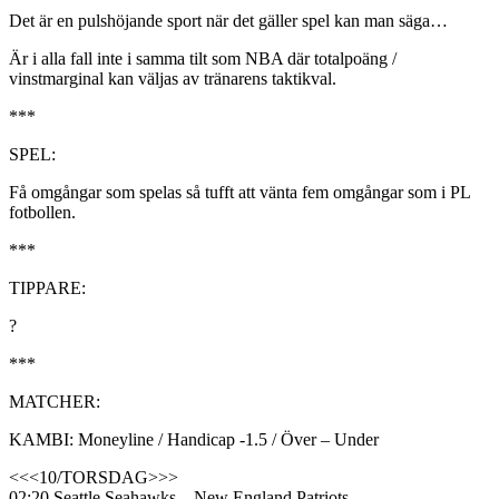
Det är en pulshöjande sport när det gäller spel kan man säga…
Är i alla fall inte i samma tilt som NBA där totalpoäng /
vinstmarginal kan väljas av tränarens taktikval.
***
SPEL:
Få omgångar som spelas så tufft att vänta fem omgångar som i PL
fotbollen.
***
TIPPARE:
?
***
MATCHER:
KAMBI: Moneyline / Handicap -1.5 / Över – Under
<<<10/TORSDAG>>>
02:20 Seattle Seahawks – New England Patriots