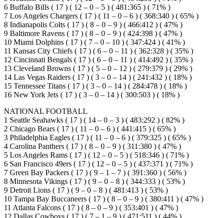
6 Buffalo Bills ( 17 ) ( 12 – 0 – 5 ) ( 481:365 ) ( 71% )
7 Los Angeles Chargers ( 17 ) ( 11 – 0 – 6 ) ( 368:340 ) ( 65% )
8 Indianapolis Colts ( 17 ) ( 8 – 0 – 9 ) ( 466:412 ) ( 47% )
9 Baltimore Ravens ( 17 ) ( 8 – 0 – 9 ) ( 424:398 ) ( 47% )
10 Miami Dolphins ( 17 ) ( 7 – 0 – 10 ) ( 347:424 ) ( 41% )
11 Kansas City Chiefs ( 17 ) ( 6 – 0 – 11 ) ( 362:328 ) ( 35% )
12 Cincinnati Bengals ( 17 ) ( 6 – 0 – 11 ) ( 414:492 ) ( 35% )
13 Cleveland Browns ( 17 ) ( 5 – 0 – 12 ) ( 279:379 ) ( 29% )
14 Las Vegas Raiders ( 17 ) ( 3 – 0 – 14 ) ( 241:432 ) ( 18% )
15 Tennessee Titans ( 17 ) ( 3 – 0 – 14 ) ( 284:478 ) ( 18% )
16 New York Jets ( 17 ) ( 3 – 0 – 14 ) ( 300:503 ) ( 18% )
NATIONAL FOOTBALL
1 Seattle Seahawks ( 17 ) ( 14 – 0 – 3 ) ( 483:292 ) ( 82% )
2 Chicago Bears ( 17 ) ( 11 – 0 – 6 ) ( 441:415 ) ( 65% )
3 Philadelphia Eagles ( 17 ) ( 11 – 0 – 6 ) ( 379:325 ) ( 65% )
4 Carolina Panthers ( 17 ) ( 8 – 0 – 9 ) ( 311:380 ) ( 47% )
5 Los Angeles Rams ( 17 ) ( 12 – 0 – 5 ) ( 518:346 ) ( 71% )
6 San Francisco 49ers ( 17 ) ( 12 – 0 – 5 ) ( 437:371 ) ( 71% )
7 Green Bay Packers ( 17 ) ( 9 – 1 – 7 ) ( 391:360 ) ( 56% )
8 Minnesota Vikings ( 17 ) ( 9 – 0 – 8 ) ( 344:333 ) ( 53% )
9 Detroit Lions ( 17 ) ( 9 – 0 – 8 ) ( 481:413 ) ( 53% )
10 Tampa Bay Buccaneers ( 17 ) ( 8 – 0 – 9 ) ( 380:411 ) ( 47% )
11 Atlanta Falcons ( 17 ) ( 8 – 0 – 9 ) ( 353:401 ) ( 47% )
12 Dallas Cowboys ( 17 ) ( 7 – 1 – 9 ) ( 471:511 ) ( 44% )