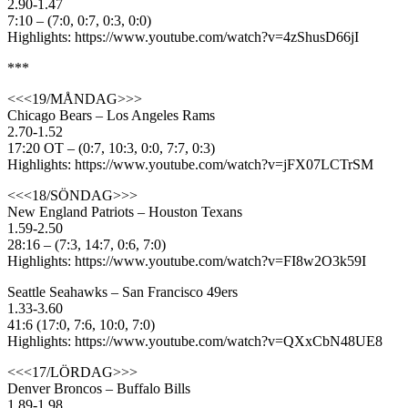
2.90-1.47
7:10 – (7:0, 0:7, 0:3, 0:0)
Highlights: https://www.youtube.com/watch?v=4zShusD66jI
***
<<<19/MÅNDAG>>>
Chicago Bears – Los Angeles Rams
2.70-1.52
17:20 OT – (0:7, 10:3, 0:0, 7:7, 0:3)
Highlights: https://www.youtube.com/watch?v=jFX07LCTrSM
<<<18/SÖNDAG>>>
New England Patriots – Houston Texans
1.59-2.50
28:16 – (7:3, 14:7, 0:6, 7:0)
Highlights: https://www.youtube.com/watch?v=FI8w2O3k59I
Seattle Seahawks – San Francisco 49ers
1.33-3.60
41:6 (17:0, 7:6, 10:0, 7:0)
Highlights: https://www.youtube.com/watch?v=QXxCbN48UE8
<<<17/LÖRDAG>>>
Denver Broncos – Buffalo Bills
1.89-1.98