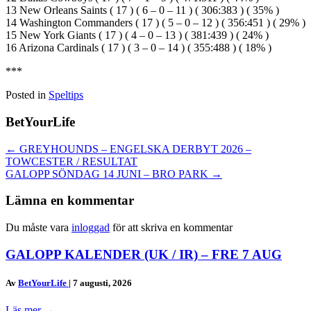
13 New Orleans Saints ( 17 ) ( 6 – 0 – 11 ) ( 306:383 ) ( 35% )
14 Washington Commanders ( 17 ) ( 5 – 0 – 12 ) ( 356:451 ) ( 29% )
15 New York Giants ( 17 ) ( 4 – 0 – 13 ) ( 381:439 ) ( 24% )
16 Arizona Cardinals ( 17 ) ( 3 – 0 – 14 ) ( 355:488 ) ( 18% )
***
Posted in
Speltips
BetYourLife
Posts
← GREYHOUNDS – ENGELSKA DERBYT 2026 –
TOWCESTER / RESULTAT
navigation
GALOPP SÖNDAG 14 JUNI – BRO PARK →
Lämna en kommentar
Du måste vara
inloggad
för att skriva en kommentar
GALOPP KALENDER (UK / IR) – FRE 7 AUG
Av
BetYourLife
|
7 augusti, 2026
Läs mer
→