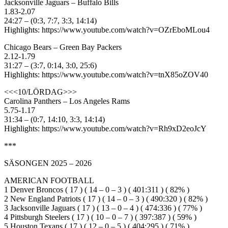
Jacksonville Jaguars – Buffalo Bills
1.83-2.07
24:27 – (0:3, 7:7, 3:3, 14:14)
Highlights: https://www.youtube.com/watch?v=OZrEboMLou4
Chicago Bears – Green Bay Packers
2.12-1.79
31:27 – (3:7, 0:14, 3:0, 25:6)
Highlights: https://www.youtube.com/watch?v=tnX85oZOV40
<<<10/LÖRDAG>>>
Carolina Panthers – Los Angeles Rams
5.75-1.17
31:34 – (0:7, 14:10, 3:3, 14:14)
Highlights: https://www.youtube.com/watch?v=Rh9xD2eoJcY
***
SÄSONGEN 2025 – 2026
AMERICAN FOOTBALL
1 Denver Broncos ( 17 ) ( 14 – 0 – 3 ) ( 401:311 ) ( 82% )
2 New England Patriots ( 17 ) ( 14 – 0 – 3 ) ( 490:320 ) ( 82% )
3 Jacksonville Jaguars ( 17 ) ( 13 – 0 – 4 ) ( 474:336 ) ( 77% )
4 Pittsburgh Steelers ( 17 ) ( 10 – 0 – 7 ) ( 397:387 ) ( 59% )
5 Houston Texans ( 17 ) ( 12 – 0 – 5 ) ( 404:295 ) ( 71% )