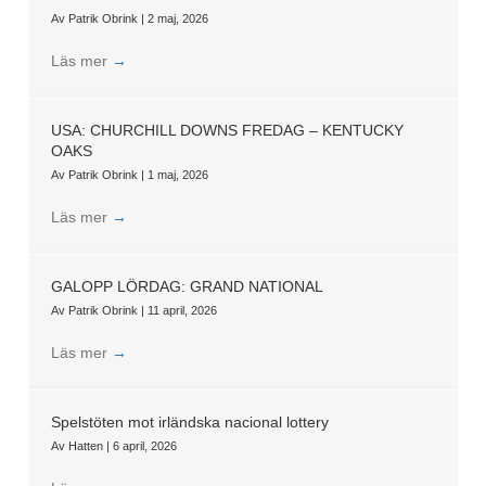
Av
Patrik Obrink
|
2 maj, 2026
Läs mer
→
USA: CHURCHILL DOWNS FREDAG – KENTUCKY
OAKS
Av
Patrik Obrink
|
1 maj, 2026
Läs mer
→
GALOPP LÖRDAG: GRAND NATIONAL
Av
Patrik Obrink
|
11 april, 2026
Läs mer
→
Spelstöten mot irländska nacional lottery
Av
Hatten
|
6 april, 2026