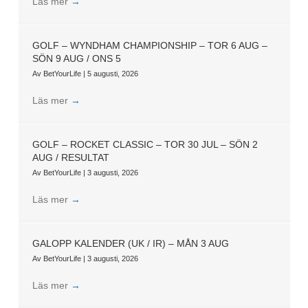
Läs mer
→
GOLF – WYNDHAM CHAMPIONSHIP – TOR 6 AUG –
SÖN 9 AUG / ONS 5
Av
BetYourLife
|
5 augusti, 2026
Läs mer
→
GOLF – ROCKET CLASSIC – TOR 30 JUL – SÖN 2
AUG / RESULTAT
Av
BetYourLife
|
3 augusti, 2026
Läs mer
→
GALOPP KALENDER (UK / IR) – MÅN 3 AUG
Av
BetYourLife
|
3 augusti, 2026
Läs mer
→