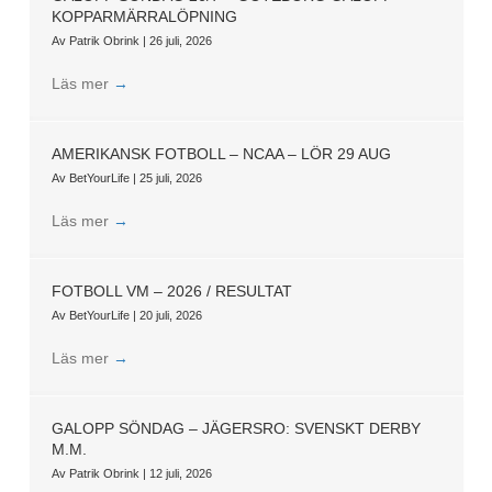
KOPPARMÄRRALÖPNING
Av
Patrik Obrink
|
26 juli, 2026
Läs mer
→
AMERIKANSK FOTBOLL – NCAA – LÖR 29 AUG
Av
BetYourLife
|
25 juli, 2026
Läs mer
→
FOTBOLL VM – 2026 / RESULTAT
Av
BetYourLife
|
20 juli, 2026
Läs mer
→
GALOPP SÖNDAG – JÄGERSRO: SVENSKT DERBY
M.M.
Av
Patrik Obrink
|
12 juli, 2026