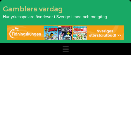
Gamblers vardag
Hur yrkesspelare överlever i Sverige i med och motgång