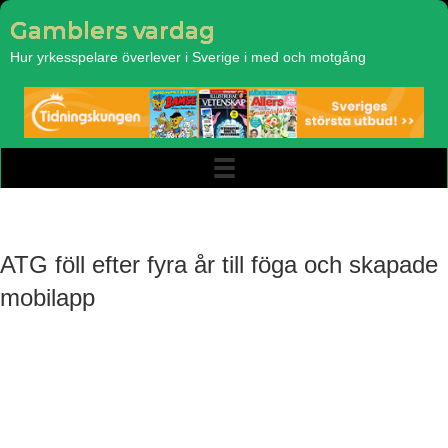
Gamblers vardag
Hur yrkesspelare överlever i Sverige i med och motgång
ATG föll efter fyra år till föga och skapade
mobilapp