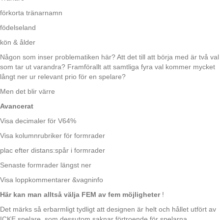
förkorta tränarnamn
födelseland
kön & ålder
Någon som inser problematiken här? Att det till att börja med är två val
som tar ut varandra? Framförallt att samtliga fyra val kommer mycket
långt ner ur relevant prio för en spelare?
Men det blir värre
Avancerat
Visa decimaler för V64%
Visa kolumnrubriker för formrader
plac efter distans:spår i formrader
Senaste formrader längst ner
Visa loppkommentarer &vagninfo
Här kan man alltså välja FEM av fem möjligheter
!
Det märks så erbarmligt tydligt att designen är helt och hållet utfört av
ICKE spelare, som dessutom saknar förtroende för spelarna.