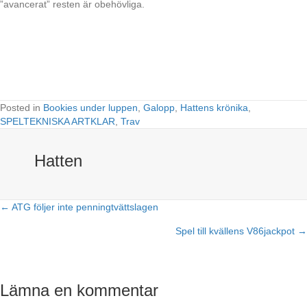
”avancerat” resten är obehövliga.
Posted in
Bookies under luppen
,
Galopp
,
Hattens krönika
,
SPELTEKNISKA ARTKLAR
,
Trav
Hatten
← ATG följer inte penningtvättslagen
Posts
Spel till kvällens V86jackpot →
navigation
Lämna en kommentar