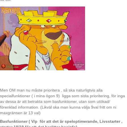
Men OM man nu måste prioritera , så ska naturligtvis alla
specialfunktioner ( i mina ögon 9) ligga som sista prioritering, för inga
av dessa är att betrakta som basfunktioner, utan som utökad/
förenklad information. (Likväl ska man kunna välja 9val fritt om ni
maxgränsen är 13 val)
Basfunktioner ( V/p för att det är speloptimerande, Livsstarter ,
starter 18/19 för att det berättar basinfo)