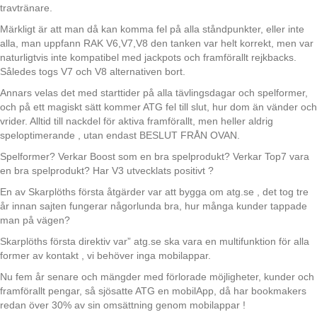
travtränare.
Märkligt är att man då kan komma fel på alla ståndpunkter, eller inte
alla, man uppfann RAK V6,V7,V8 den tanken var helt korrekt, men var
naturligtvis inte kompatibel med jackpots och framförallt rejkbacks.
Således togs V7 och V8 alternativen bort.
Annars velas det med starttider på alla tävlingsdagar och spelformer,
och på ett magiskt sätt kommer ATG fel till slut, hur dom än vänder och
vrider. Alltid till nackdel för aktiva framförallt, men heller aldrig
speloptimerande , utan endast BESLUT FRÅN OVAN.
Spelformer? Verkar Boost som en bra spelprodukt? Verkar Top7 vara
en bra spelprodukt? Har V3 utvecklats positivt ?
En av Skarplöths första åtgärder var att bygga om atg.se , det tog tre
år innan sajten fungerar någorlunda bra, hur många kunder tappade
man på vägen?
Skarplöths första direktiv var” atg.se ska vara en multifunktion för alla
former av kontakt , vi behöver inga mobilappar.
Nu fem år senare och mängder med förlorade möjligheter, kunder och
framförallt pengar, så sjösatte ATG en mobilApp, då har bookmakers
redan över 30% av sin omsättning genom mobilappar !