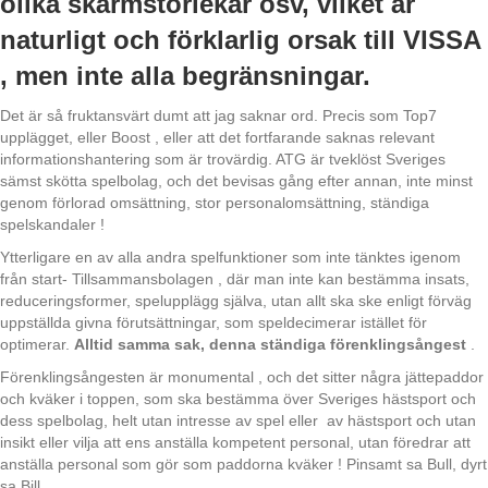
olika skärmstorlekar osv, vilket är
naturligt och förklarlig orsak till VISSA
, men inte alla begränsningar.
Det är så fruktansvärt dumt att jag saknar ord. Precis som Top7
upplägget, eller Boost , eller att det fortfarande saknas relevant
informationshantering som är trovärdig. ATG är tveklöst Sveriges
sämst skötta spelbolag, och det bevisas gång efter annan, inte minst
genom förlorad omsättning, stor personalomsättning, ständiga
spelskandaler !
Ytterligare en av alla andra spelfunktioner som inte tänktes igenom
från start- Tillsammansbolagen , där man inte kan bestämma insats,
reduceringsformer, spelupplägg själva, utan allt ska ske enligt förväg
uppställda givna förutsättningar, som speldecimerar istället för
optimerar.
Alltid samma sak, denna ständiga förenklingsångest
.
Förenklingsångesten är monumental , och det sitter några jättepaddor
och kväker i toppen, som ska bestämma över Sveriges hästsport och
dess spelbolag, helt utan intresse av spel eller av hästsport och utan
insikt eller vilja att ens anställa kompetent personal, utan föredrar att
anställa personal som gör som paddorna kväker ! Pinsamt sa Bull, dyrt
sa Bill.