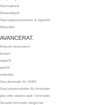
Hemmabana
Distans&spår
Visa loppkommentarer & vagninfo
Rekordtid
AVANCERAT.
förkorta tränarnamn
kr/start
seger%
plats%
snittodds
Visa decimaler för V64%
Visa kolumnrubriker för formrader
plac efter distans:spår i formrader
Senaste formrader längst ner