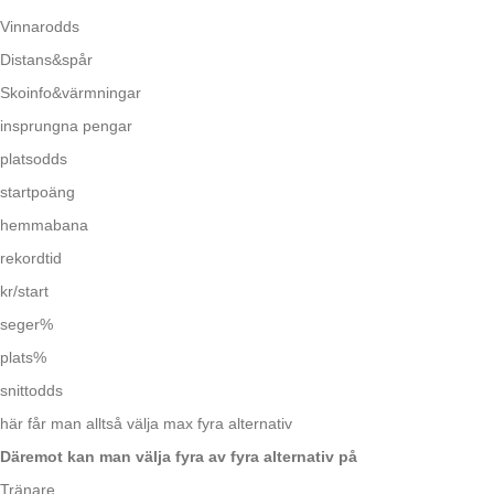
Vinnarodds
Distans&spår
Skoinfo&värmningar
insprungna pengar
platsodds
startpoäng
hemmabana
rekordtid
kr/start
seger%
plats%
snittodds
här får man alltså välja max fyra alternativ
Däremot kan man välja fyra av fyra alternativ på
Tränare