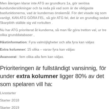
Men återigen klarar inte ATG av grundkurs 1a, gör seriösa
kundundersökningar och ta reda på vad som är de viktigaste
basfunktionerna, vad är kundernas önskemål. För det visade sig som
vanligt, KAN ATG GÖRA FEL, så gör ATG fel, det är en grundlag sedan
Skarplöth ställde sig vid rorkulten .
Nu har ATG prioriterat åt kunderna, så man får göra tretton val, ur tre
olika grunddatabaser ,
Hästinformation
: Fyra valmöjligheter och alla fyra kan väljas
Extra kolumner:
15 olika – varav fyra kan väljas
Avancerat
: fem olika-alla fem kan väljas.
Prioriteringen är fullständigt vansinnig, för
under
extra kolumner
ligger 80% av det
som spelaren vill ha:
Livsstarter
Starter 2018
Starter 2019