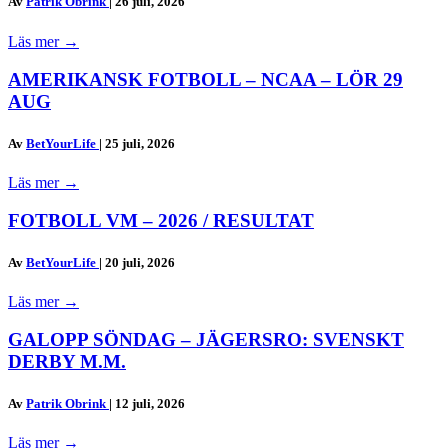
Av
Patrik Obrink
|
26 juli, 2026
Läs mer
→
AMERIKANSK FOTBOLL – NCAA – LÖR 29
AUG
Av
BetYourLife
|
25 juli, 2026
Läs mer
→
FOTBOLL VM – 2026 / RESULTAT
Av
BetYourLife
|
20 juli, 2026
Läs mer
→
GALOPP SÖNDAG – JÄGERSRO: SVENSKT
DERBY M.M.
Av
Patrik Obrink
|
12 juli, 2026
Läs mer
→