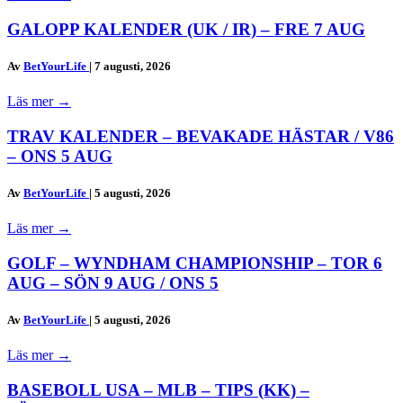
GALOPP KALENDER (UK / IR) – FRE 7 AUG
Av
BetYourLife
|
7 augusti, 2026
Läs mer
→
TRAV KALENDER – BEVAKADE HÄSTAR / V86
– ONS 5 AUG
Av
BetYourLife
|
5 augusti, 2026
Läs mer
→
GOLF – WYNDHAM CHAMPIONSHIP – TOR 6
AUG – SÖN 9 AUG / ONS 5
Av
BetYourLife
|
5 augusti, 2026
Läs mer
→
BASEBOLL USA – MLB – TIPS (KK) –