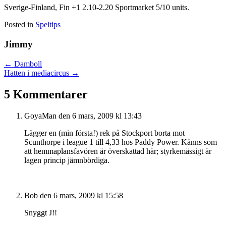
Sverige-Finland, Fin +1 2.10-2.20 Sportmarket 5/10 units.
Posted in
Speltips
Jimmy
Posts
← Damboll
Hatten i mediacircus →
navigation
5 Kommentarer
GoyaMan
den 6 mars, 2009 kl 13:43
Lägger en (min första!) rek på Stockport borta mot
Scunthorpe i league 1 till 4,33 hos Paddy Power. Känns som
att hemmaplansfavören är överskattad här; styrkemässigt är
lagen princip jämnbördiga.
Bob
den 6 mars, 2009 kl 15:58
Snyggt J!!