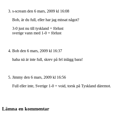
s-scream
den 6 mars, 2009 kl 16:08
Bob, är du full, eller har jag missat något?
3-0 just nu till tyskland = förlust
sverige vann med 1-0 = förlust
Bob
den 6 mars, 2009 kl 16:37
haha nä är inte full, skrev på fel inlägg bara!
Jimmy
den 6 mars, 2009 kl 16:56
Full eller inte, Sverige 1-0 = void, torsk på Tyskland däremot.
Lämna en kommentar