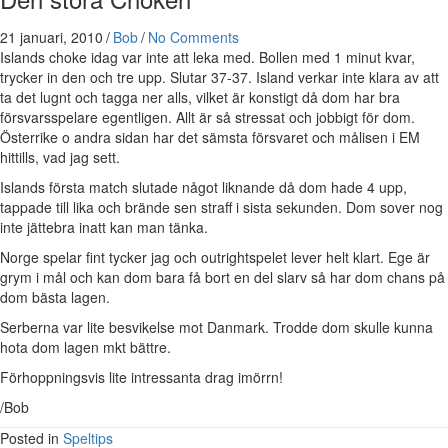
21 januari, 2010
/
Bob
/
No Comments
Islands choke idag var inte att leka med. Bollen med 1 minut kvar,
trycker in den och tre upp. Slutar 37-37. Island verkar inte klara av att
ta det lugnt och tagga ner alls, vilket är konstigt då dom har bra
försvarsspelare egentligen. Allt är så stressat och jobbigt för dom.
Österrike o andra sidan har det sämsta försvaret och målisen i EM
hittills, vad jag sett.
Islands första match slutade något liknande då dom hade 4 upp,
tappade till lika och brände sen straff i sista sekunden. Dom sover nog
inte jättebra inatt kan man tänka.
Norge spelar fint tycker jag och outrightspelet lever helt klart. Ege är
grym i mål och kan dom bara få bort en del slarv så har dom chans på
dom bästa lagen.
Serberna var lite besvikelse mot Danmark. Trodde dom skulle kunna
hota dom lagen mkt bättre.
Förhoppningsvis lite intressanta drag imörrn!
/Bob
Posted in
Speltips