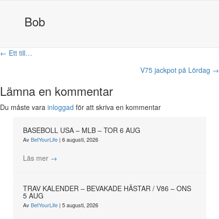
Bob
Posts
← Ett till…
navigation
V75 jackpot på Lördag →
Lämna en kommentar
Du måste vara
inloggad
för att skriva en kommentar
BASEBOLL USA – MLB – TOR 6 AUG
Av
BetYourLife
|
6 augusti, 2026
Läs mer
→
TRAV KALENDER – BEVAKADE HÄSTAR / V86 – ONS
5 AUG
Av
BetYourLife
|
5 augusti, 2026