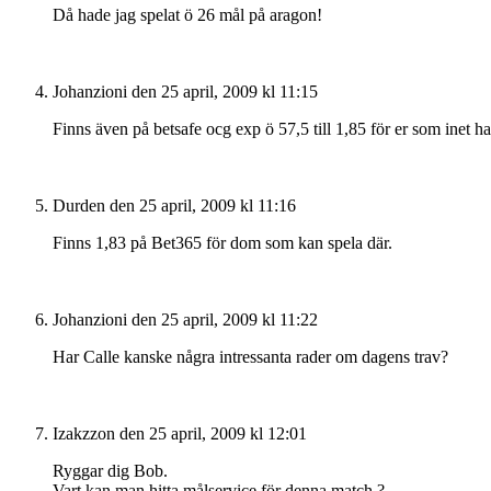
Då hade jag spelat ö 26 mål på aragon!
Johanzioni
den 25 april, 2009 kl 11:15
Finns även på betsafe ocg exp ö 57,5 till 1,85 för er som inet h
Durden
den 25 april, 2009 kl 11:16
Finns 1,83 på Bet365 för dom som kan spela där.
Johanzioni
den 25 april, 2009 kl 11:22
Har Calle kanske några intressanta rader om dagens trav?
Izakzzon
den 25 april, 2009 kl 12:01
Ryggar dig Bob.
Vart kan man hitta målservice för denna match ?