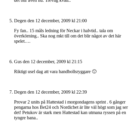
det blir även nu. Trevlig kväll..
Degen
den 12 december, 2009 kl 21:00
Fy fan.. 15 måls ledning för Neckar i halvtid.. tala om
överkörning.. Ska nog mkt till om det blir något av det här
spelet….
Gus
den 12 december, 2009 kl 21:15
Riktigt usel dag att vara handbollsryggare 🙁
Degen
den 12 december, 2009 kl 22:39
Provar 2 units på Hattestad i morgondagens sprint . 6 gånger
pengarna hos Bet24 och Nordicbet är lite väl högt som jag ser
det! Petukov är stark men Hattestad kan utmana ryssen på en
tyngre bana..