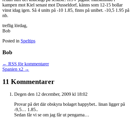
kampen mot Kiel senast mot Dusseldorf, känns som 12-15 bollar
vinst idag igen. Så 4 units på -10 1.85, finns på unibet. -10,5 1.95 på
nb.
treflig lördag,
Bob
Posted in
Speltips
Bob
Posts
← RSS för kommentarer
Spanien x2 →
navigation
11 Kommentarer
Degen
den 12 december, 2009 kl 18:02
Provar på det där obskyra bolaget happybet.. linan ligger på
-9,5… 1.85..
Sedan får vi se om jag får ut pengarna…