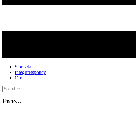
Startsida
Integritetspolicy
Om
En te…