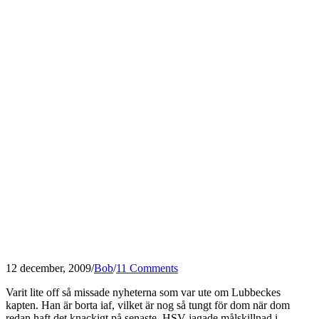
12 december, 2009
/
Bob
/
11 Comments
Varit lite off så missade nyheterna som var ute om Lubbeckes
kapten. Han är borta iaf, vilket är nog så tungt för dom när dom
redan haft det knackigt på senaste. HSV jagade målskillnad i