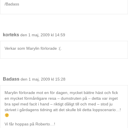
/Badass
korteks
den 1 maj, 2009 kl 14:59
Verkar som Marylin förlorade :(.
Badass
den 1 maj, 2009 kl 15:28
Marylin förlorade mot en för dagen, mycket bättre häst och fick
en mycket förmånligare resa – dumstruten på – detta var inget
bra spel med facit i hand – riktigt dåligt till och med – stod ju
skrivet i gårdagens tidning att det skulle bli detta loppscenario…!
Vi får hoppas på Roberto…!