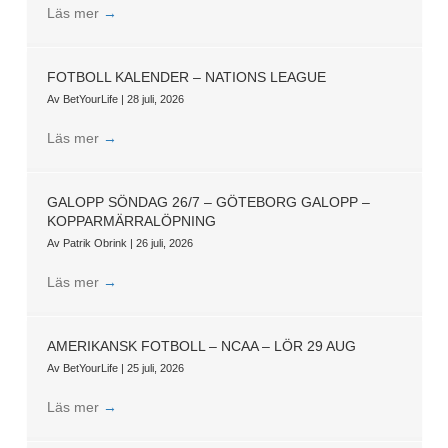
Läs mer
→
FOTBOLL KALENDER – NATIONS LEAGUE
Av
BetYourLife
|
28 juli, 2026
Läs mer
→
GALOPP SÖNDAG 26/7 – GÖTEBORG GALOPP –
KOPPARMÄRRALÖPNING
Av
Patrik Obrink
|
26 juli, 2026
Läs mer
→
AMERIKANSK FOTBOLL – NCAA – LÖR 29 AUG
Av
BetYourLife
|
25 juli, 2026
Läs mer
→