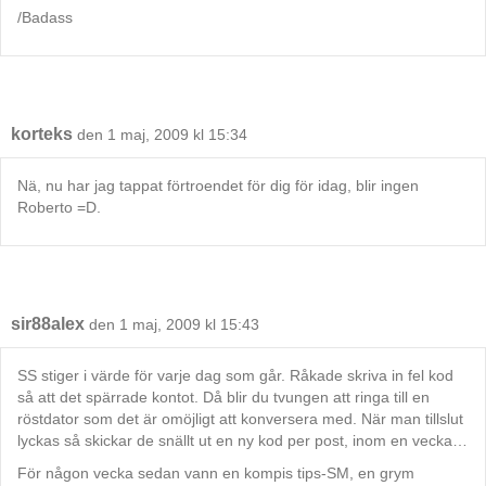
/Badass
korteks
den 1 maj, 2009 kl 15:34
Nä, nu har jag tappat förtroendet för dig för idag, blir ingen
Roberto =D.
sir88alex
den 1 maj, 2009 kl 15:43
SS stiger i värde för varje dag som går. Råkade skriva in fel kod
så att det spärrade kontot. Då blir du tvungen att ringa till en
röstdator som det är omöjligt att konversera med. När man tillslut
lyckas så skickar de snällt ut en ny kod per post, inom en vecka…
För någon vecka sedan vann en kompis tips-SM, en grym