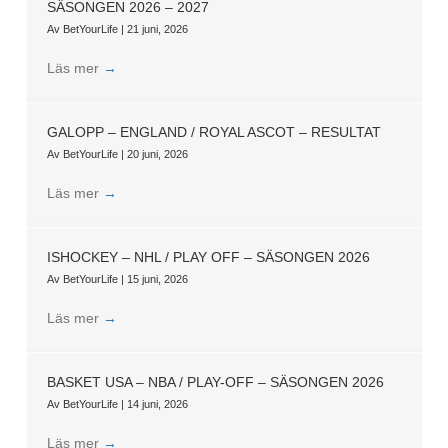
SÄSONGEN 2026 – 2027
Av
BetYourLife
|
21 juni, 2026
Läs mer
→
GALOPP – ENGLAND / ROYAL ASCOT – RESULTAT
Av
BetYourLife
|
20 juni, 2026
Läs mer
→
ISHOCKEY – NHL / PLAY OFF – SÄSONGEN 2026
Av
BetYourLife
|
15 juni, 2026
Läs mer
→
BASKET USA – NBA / PLAY-OFF – SÄSONGEN 2026
Av
BetYourLife
|
14 juni, 2026
Läs mer
→