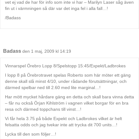
vet ej vad de har för info som inte vi har – Marilyn Laser såg även
fin ut i värmningen så där var det inga fel i alla fall…!
/Badass
Badass
den 1 maj, 2009 kl 14:19
Vinnarspel Örebro Lopp 8/Spelstopp 15:45/Expekt/Ladbrokes
I lopp 8 på Örebrotravet spelas Roberto som här möter ett gäng
denne skall slå minst 4/10, under rådande förutsättningar, och
därmed spelbar ned till 2.60 med lite marginal…!
Har mött mycket hårdare gäng en detta och skall bara vinna detta
– får nu också Örjan Kihlström i vagnen vilket borgar för en bra
resa och därmed toppchans till vinst…!
Vi får hela 3.75 på både Expekt och Ladbrokes vilket är helt
felsatta odds och jag tvekar inte att trycka dit 700 units…!
Lycka till den som följer…!