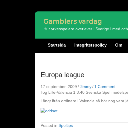
Gamblers vardag
Hur yrkesspelare överlever i Sverige i med o
Startsida
Integritetspolicy
Om
Europa league
17 september, 2009
/
Jimmy
/
1 Comment
Tog Lille-Valencia 1 3.40 Svenska Spel medelspel
Långt ifrån ordinare i Valencia så bör nog var
Posted in
Speltips