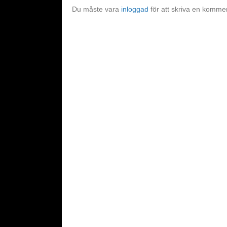
Du måste vara
inloggad
för att skriva en komme