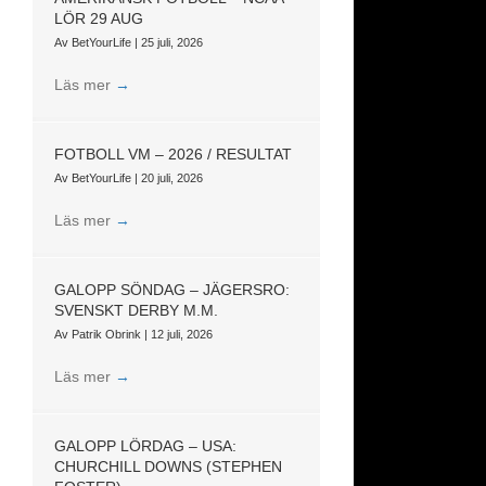
LÖR 29 AUG
Av
BetYourLife
|
25 juli, 2026
Läs mer
→
FOTBOLL VM – 2026 / RESULTAT
Av
BetYourLife
|
20 juli, 2026
Läs mer
→
GALOPP SÖNDAG – JÄGERSRO:
SVENSKT DERBY M.M.
Av
Patrik Obrink
|
12 juli, 2026
Läs mer
→
GALOPP LÖRDAG – USA:
CHURCHILL DOWNS (STEPHEN