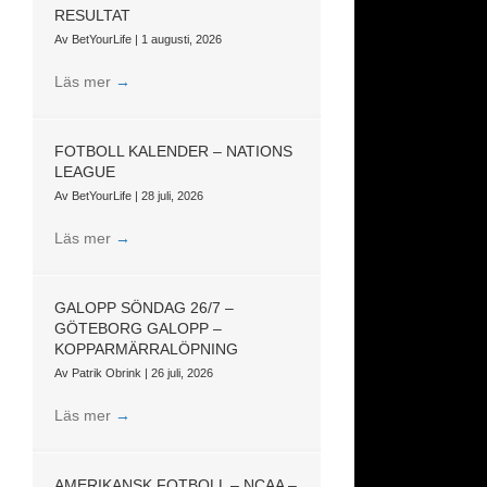
RESULTAT
Av
BetYourLife
|
1 augusti, 2026
Läs mer
→
FOTBOLL KALENDER – NATIONS
LEAGUE
Av
BetYourLife
|
28 juli, 2026
Läs mer
→
GALOPP SÖNDAG 26/7 –
GÖTEBORG GALOPP –
KOPPARMÄRRALÖPNING
Av
Patrik Obrink
|
26 juli, 2026
Läs mer
→
AMERIKANSK FOTBOLL – NCAA –