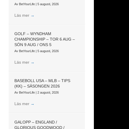
Av
BetYourLife
|
5 augusti, 2026
Läs mer
→
GOLF – WYNDHAM
CHAMPIONSHIP – TOR 6 AUG –
SÖN 9 AUG / ONS 5
Av
BetYourLife
|
5 augusti, 2026
Läs mer
→
BASEBOLL USA – MLB – TIPS
(KK) – SÄSONGEN 2026
Av
BetYourLife
|
2 augusti, 2026
Läs mer
→
GALOPP – ENGLAND /
GLORIOUS GOODWOOD /