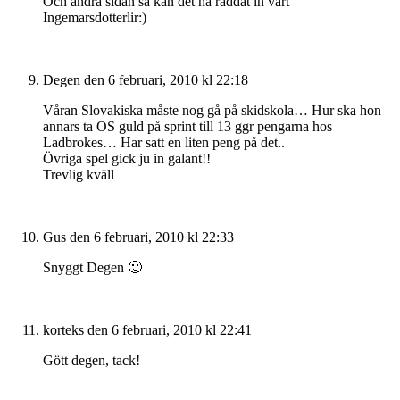
Och andra sidan så kan det ha räddat in vårt
Ingemarsdotterlir:)
Degen
den 6 februari, 2010 kl 22:18
Våran Slovakiska måste nog gå på skidskola… Hur ska hon
annars ta OS guld på sprint till 13 ggr pengarna hos
Ladbrokes… Har satt en liten peng på det..
Övriga spel gick ju in galant!!
Trevlig kväll
Gus
den 6 februari, 2010 kl 22:33
Snyggt Degen 🙂
korteks
den 6 februari, 2010 kl 22:41
Gött degen, tack!