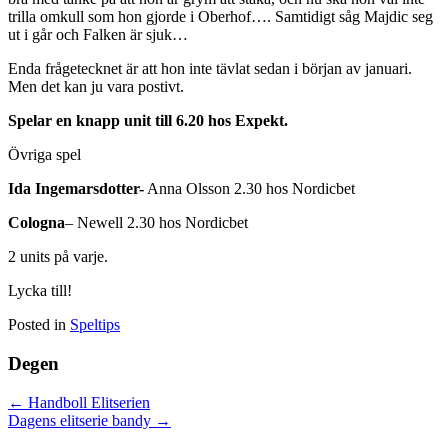
trilla omkull som hon gjorde i Oberhof…. Samtidigt såg Majdic seg
ut i går och Falken är sjuk…
Enda frågetecknet är att hon inte tävlat sedan i början av januari.
Men det kan ju vara postivt.
Spelar en knapp unit till 6.20 hos Expekt.
Övriga spel
Ida Ingemarsdotter-
Anna Olsson 2.30 hos Nordicbet
Cologna
– Newell 2.30 hos Nordicbet
2 units på varje.
Lycka till!
Posted in
Speltips
Degen
Posts
← Handboll Elitserien
Dagens elitserie bandy →
navigation