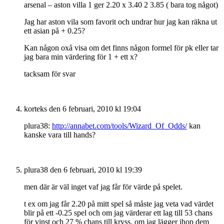
arsenal – aston villa 1 ger 2.20 x 3.40 2 3.85 ( bara tog något)
Jag har aston vila som favorit och undrar hur jag kan räkna ut
ett asian på + 0.25?
Kan någon oxå visa om det finns någon formel för pk eller tar
jag bara min värdering för 1 + ett x?
tacksam för svar
korteks
den 6 februari, 2010 kl 19:04
plura38:
http://annabet.com/tools/Wizard_Of_Odds/
kan
kanske vara till hands?
plura38
den 6 februari, 2010 kl 19:39
men där är väl inget vaf jag får för värde på spelet.
t ex om jag får 2.20 på mitt spel så måste jag veta vad värdet
blir på ett -0.25 spel och om jag värderar ett lag till 53 chans
för vinst och 27 % chans till kryss. om jag lägger ihop dem