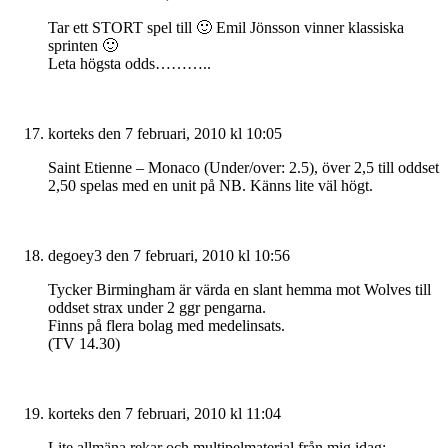
Tar ett STORT spel till 🙂 Emil Jönsson vinner klassiska
sprinten 🙂
Leta högsta odds………..
korteks
den 7 februari, 2010 kl 10:05
Saint Etienne – Monaco (Under/over: 2.5), över 2,5 till oddset
2,50 spelas med en unit på NB. Känns lite väl högt.
degoey3
den 7 februari, 2010 kl 10:56
Tycker Birmingham är värda en slant hemma mot Wolves till
oddset strax under 2 ggr pengarna.
Finns på flera bolag med medelinsats.
(TV 14.30)
korteks
den 7 februari, 2010 kl 11:04
Lite allmäna rekar och multipelmaterial från mig idag;