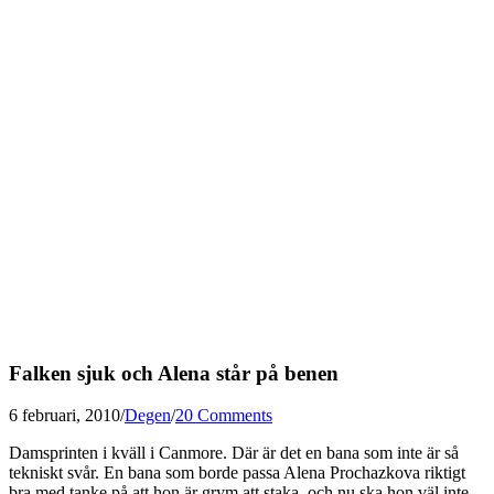
Falken sjuk och Alena står på benen
6 februari, 2010
/
Degen
/
20 Comments
Damsprinten i kväll i Canmore. Där är det en bana som inte är så
tekniskt svår. En bana som borde passa Alena Prochazkova riktigt
bra med tanke på att hon är grym att staka, och nu ska hon väl inte