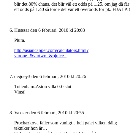
blir det 80% chans. det blir väl ett odds på 1.25. om jag då får
ett odds på 1.40 så torde det var ett överodds för pk. HJÄLP!!
Husssar
den 6 februari, 2010 kl 20:03
Plura.
http://asiancapper.com/calculators.html?
varone=&vartwo=&ojuice=
degoey3
den 6 februari, 2010 kl 20:26
Tottenham-Aston villa 0-0 slut
Vinst!
Vaxster
den 6 februari, 2010 kl 20:55
Prochazkova faller som vanligt…helt galet vilken dålig
tekniker hon är…