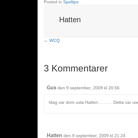
Posted in
Speltips
Hatten
← WCQ
Posts
navigation
3 Kommentarer
Gus
den 9 september, 2009 kl 20:56
Idag var dom usla Hatten………. Detta var 
Hatten
den 9 september, 2009 kl 21:24