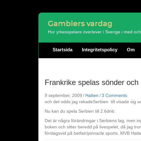
Gamblers vardag
Hur yrkesspelare överlever i Sverige i med o
Startsida
Integritetspolicy
Om
Frankrike spelas sönder oc
9 september, 2009
/
Hatten
/
3 Comments
och det odds jag rekadeSerbien till visade sig v
Nu kan du spela Serbien till 2.6dnb.
Det är några förändringar i Serbiens lag, men in
boken och sitter beredd på livespelet, då jag t
förslagsvid på betfair/pinnacle sports. MVB Hatt