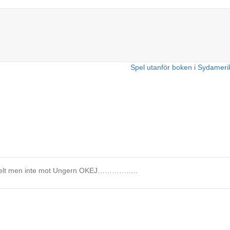
Spel utanför boken i Sydamer
uselt men inte mot Ungern OKEJ……………..