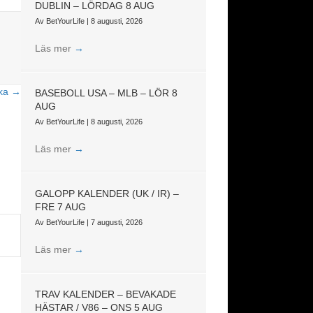
DUBLIN – LÖRDAG 8 AUG
Av
BetYourLife
|
8 augusti, 2026
Läs mer
→
ika →
BASEBOLL USA – MLB – LÖR 8
AUG
Av
BetYourLife
|
8 augusti, 2026
Läs mer
→
GALOPP KALENDER (UK / IR) –
FRE 7 AUG
Av
BetYourLife
|
7 augusti, 2026
Läs mer
→
TRAV KALENDER – BEVAKADE
HÄSTAR / V86 – ONS 5 AUG