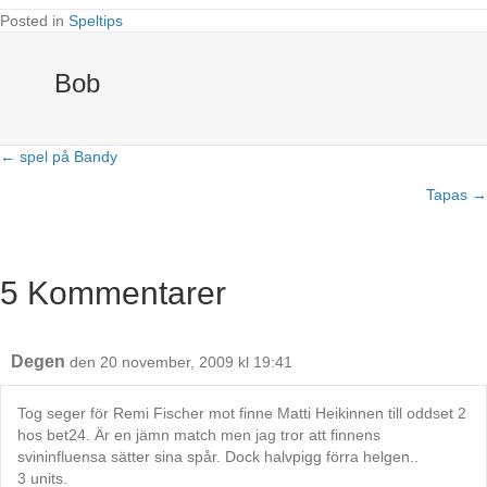
Posted in
Speltips
Bob
← spel på Bandy
Posts
Tapas →
navigation
5 Kommentarer
Degen
den 20 november, 2009 kl 19:41
Tog seger för Remi Fischer mot finne Matti Heikinnen till oddset 2
hos bet24. Är en jämn match men jag tror att finnens
svininfluensa sätter sina spår. Dock halvpigg förra helgen..
3 units.