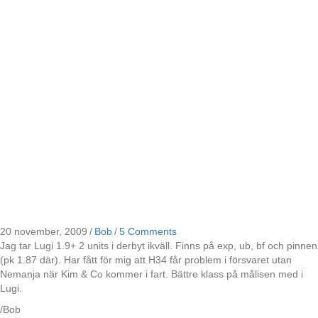
20 november, 2009
/
Bob
/
5 Comments
Jag tar Lugi 1.9+ 2 units i derbyt ikväll. Finns på exp, ub, bf och pinnen
(pk 1.87 där). Har fått för mig att H34 får problem i försvaret utan
Nemanja när Kim & Co kommer i fart. Bättre klass på målisen med i
Lugi.
/Bob