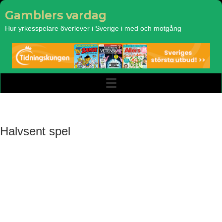
Gamblers vardag
Hur yrkesspelare överlever i Sverige i med och motgång
Halvsent spel