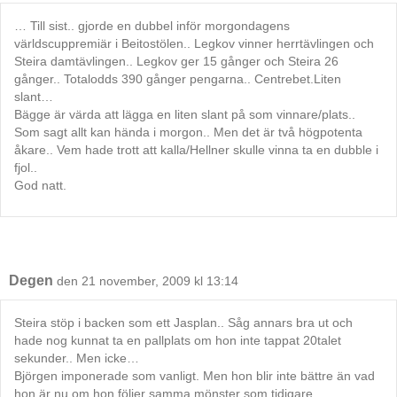
… Till sist.. gjorde en dubbel inför morgondagens
världscuppremiär i Beitostölen.. Legkov vinner herrtävlingen och
Steira damtävlingen.. Legkov ger 15 gånger och Steira 26
gånger.. Totalodds 390 gånger pengarna.. Centrebet.Liten
slant…
Bägge är värda att lägga en liten slant på som vinnare/plats..
Som sagt allt kan hända i morgon.. Men det är två högpotenta
åkare.. Vem hade trott att kalla/Hellner skulle vinna ta en dubble i
fjol..
God natt.
Degen
den 21 november, 2009 kl 13:14
Steira stöp i backen som ett Jasplan.. Såg annars bra ut och
hade nog kunnat ta en pallplats om hon inte tappat 20talet
sekunder.. Men icke…
Björgen imponerade som vanligt. Men hon blir inte bättre än vad
hon är nu om hon följer samma mönster som tidigare.