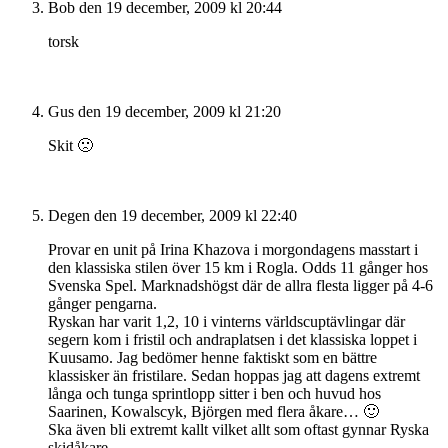
Bob
den 19 december, 2009 kl 20:44
torsk
Gus
den 19 december, 2009 kl 21:20
Skit 🙁
Degen
den 19 december, 2009 kl 22:40
Provar en unit på Irina Khazova i morgondagens masstart i
den klassiska stilen över 15 km i Rogla. Odds 11 gånger hos
Svenska Spel. Marknadshögst där de allra flesta ligger på 4-6
gånger pengarna.
Ryskan har varit 1,2, 10 i vinterns världscuptävlingar där
segern kom i fristil och andraplatsen i det klassiska loppet i
Kuusamo. Jag bedömer henne faktiskt som en bättre
klassisker än fristilare. Sedan hoppas jag att dagens extremt
långa och tunga sprintlopp sitter i ben och huvud hos
Saarinen, Kowalscyk, Björgen med flera åkare… 🙂
Ska även bli extremt kallt vilket allt som oftast gynnar Ryska
skidåkare….