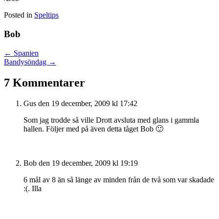
Posted in
Speltips
Bob
Posts
← Spanien
Bandysöndag →
navigation
7 Kommentarer
Gus
den 19 december, 2009 kl 17:42
Som jag trodde så ville Drott avsluta med glans i gammla
hallen. Följer med på även detta tåget Bob 🙂
Bob
den 19 december, 2009 kl 19:19
6 mål av 8 än så länge av minden från de två som var skadade
:(. Illa