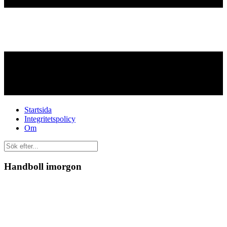
Startsida
Integritetspolicy
Om
Handboll imorgon