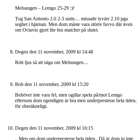
Melsungen – Lemgo 25-29 :)!
Tog San Antonio 2.0 2-3 units… missade tyvärr 2.10 pga
seghet i hjärnan. Men dom måste vara större favvo där även
om Octavio gjort lite bra matcher på slutet.
Degen
den 11 november, 2009 kl 14:48
Rött ljus så att säga om Melsungen…
Bob
den 11 november, 2009 kl 15:20
Behöver inte vara fel, men ogillar spela på/mot Lemgo
eftersom dom egentligen är bra men underpresterar hela tiden,
för oberäkneligt.
Degen
den 11 november, 2009 kl 16:15
.. Men om dom underpresterar hela tiden.. Då är dom ju inte