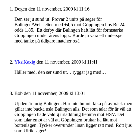
Degen
den 11 november, 2009 kl 11:16
Den ser ju sund ut! Provar 2 units på seger för
Balingen/Weilstetten med +4,5 mot Göppingen hos Bet24
odds 1.85.. Ett derby där Balingen haft lätt för formstarka
Göppingen under årens lopp.. Borde ju vara ett underspel
med tanke på tidigare matcher oxå
YksiKaxig
den 11 november, 2009 kl 11:41
Håller med, den ser sund ut… ryggar jag med…
Bob
den 11 november, 2009 kl 13:01
Uj den är lurig Balingen. Har inte hunnit kika på avbräck men
gillar inte backa usla Balingen alls. Det som talar för är väl att
Göppingen hade väldig urladdning hemma mot HSV. Det
som talar emot är väl att Göppingen brukar ha lätt mot
bottenlagen. Tycker över/under-linan ligger rätt med. Rött ljus
som Ulrik säger!