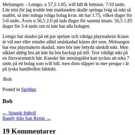
Melsungen – Lemgo, u 57,5 1.85, will hill & betsson. 7/10 units.
Lite trist för jag trodde inte marknaden skulle springa iväg så mkt så
snabbt, så inte många roliga bolag kvar. nb har 1.75, vilket duger för
5-6 units. Även u 56,5 2.0 på lads duger för samma insats. 56,5 1.85
duger för 3-4 units om ni inte har alla bolagen.
Lemgo har skador på ett par spelare och viktiga playmakern Kraus
är väl mer eller mindre alltid småskadad känns det som. Melsungen
har ena playmakern skadad, men bör inte betyda särskilt mkt. Men
såklart aldrig bra att inte ha bra backup på m9. Tror väldigt mkt på
en försvarsmatch här. Kanske lite meningslöst kan tyckas att reka 7
units på ett bolag som will hill, men dom släpper in mer pengar i år
på tyska handbollen faktiskt.
/Bob
Posted in
Speltips
Bob
Posts
← Spansk fotboll
Bandy från San Remo →
navigation
19 Kommentarer