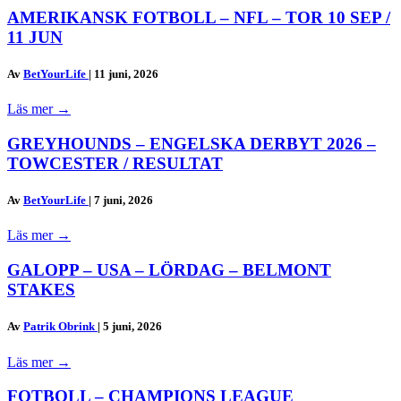
AMERIKANSK FOTBOLL – NFL – TOR 10 SEP /
11 JUN
Av
BetYourLife
|
11 juni, 2026
Läs mer
→
GREYHOUNDS – ENGELSKA DERBYT 2026 –
TOWCESTER / RESULTAT
Av
BetYourLife
|
7 juni, 2026
Läs mer
→
GALOPP – USA – LÖRDAG – BELMONT
STAKES
Av
Patrik Obrink
|
5 juni, 2026
Läs mer
→
FOTBOLL – CHAMPIONS LEAGUE