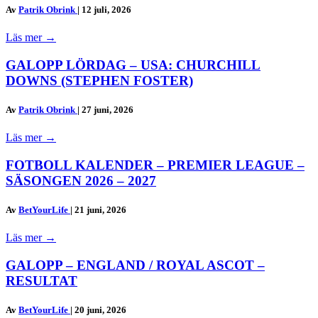
Av
Patrik Obrink
|
12 juli, 2026
Läs mer
→
GALOPP LÖRDAG – USA: CHURCHILL
DOWNS (STEPHEN FOSTER)
Av
Patrik Obrink
|
27 juni, 2026
Läs mer
→
FOTBOLL KALENDER – PREMIER LEAGUE –
SÄSONGEN 2026 – 2027
Av
BetYourLife
|
21 juni, 2026
Läs mer
→
GALOPP – ENGLAND / ROYAL ASCOT –
RESULTAT
Av
BetYourLife
|
20 juni, 2026