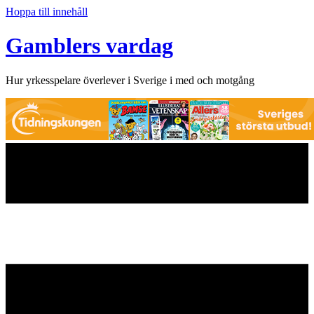
Hoppa till innehåll
Gamblers vardag
Hur yrkesspelare överlever i Sverige i med och motgång