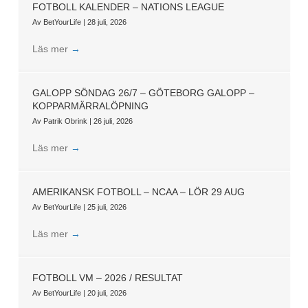
FOTBOLL KALENDER – NATIONS LEAGUE
Av
BetYourLife
|
28 juli, 2026
Läs mer
→
GALOPP SÖNDAG 26/7 – GÖTEBORG GALOPP –
KOPPARMÄRRALÖPNING
Av
Patrik Obrink
|
26 juli, 2026
Läs mer
→
AMERIKANSK FOTBOLL – NCAA – LÖR 29 AUG
Av
BetYourLife
|
25 juli, 2026
Läs mer
→
FOTBOLL VM – 2026 / RESULTAT
Av
BetYourLife
|
20 juli, 2026