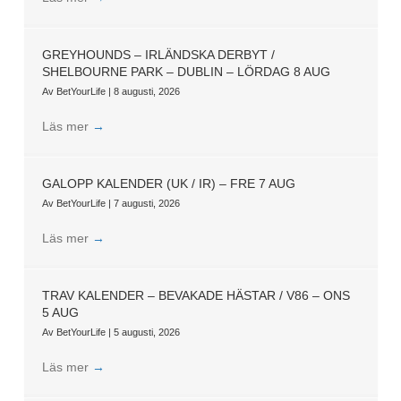
GREYHOUNDS – IRLÄNDSKA DERBYT /
SHELBOURNE PARK – DUBLIN – LÖRDAG 8 AUG
Av
BetYourLife
|
8 augusti, 2026
Läs mer
→
GALOPP KALENDER (UK / IR) – FRE 7 AUG
Av
BetYourLife
|
7 augusti, 2026
Läs mer
→
TRAV KALENDER – BEVAKADE HÄSTAR / V86 – ONS
5 AUG
Av
BetYourLife
|
5 augusti, 2026
Läs mer
→