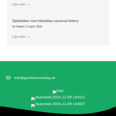
Läs mer
→
Spelstöten mot irländska nacional lottery
Av
Hatten
|
6 april, 2026
Läs mer
→
info@gamblersvardag.se