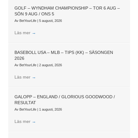
GOLF – WYNDHAM CHAMPIONSHIP – TOR 6 AUG –
SÖN 9 AUG / ONS 5
Av
BetYourLife
|
5 augusti, 2026
Läs mer
→
BASEBOLL USA – MLB – TIPS (KK) – SÄSONGEN
2026
Av
BetYourLife
|
2 augusti, 2026
Läs mer
→
GALOPP – ENGLAND / GLORIOUS GOODWOOD /
RESULTAT
Av
BetYourLife
|
1 augusti, 2026
Läs mer
→