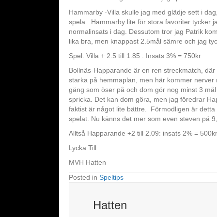
Hammarby -Villa skulle jag med glädje sett i dag, 
spela. Hammarby lite för stora favoriter tycker ja
normalinsats i dag. Dessutom tror jag Patrik komm
lika bra, men knappast 2.5mål sämre och jag tyck
Spel: Villa + 2.5 till 1.85 : Insats 3% = 750kr
Bollnäs-Happarande är en ren streckmatch, där d
starka på hemmaplan, men här kommer nerver med i
gäng som öser på och dom gör nog minst 3 mål i 
spricka. Det kan dom göra, men jag föredrar Happi
faktist är något lite bättre. Förmodligen är det
spelat. Nu känns det mer som even steven på 9,
Alltså Happarande +2 till 2.09: insats 2% = 500k
Lycka Till
MVH Hatten
Posted in
Speltips
Hatten