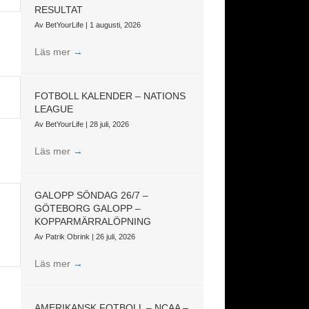
RESULTAT
Av
BetYourLife
|
1 augusti, 2026
Läs mer
→
FOTBOLL KALENDER – NATIONS
LEAGUE
Av
BetYourLife
|
28 juli, 2026
Läs mer
→
GALOPP SÖNDAG 26/7 –
GÖTEBORG GALOPP –
KOPPARMÄRRALÖPNING
Av
Patrik Obrink
|
26 juli, 2026
Läs mer
→
AMERIKANSK FOTBOLL – NCAA –