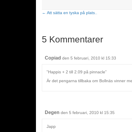
← Att sätta en tyska på plats..
Posts
navigation
5 Kommentarer
Copiad
den 5 februari, 2010 kl 15:33
”Happis + 2 till 2.09 på pinnacle”
Är det pengarna tillbaka om Bollnäs vinner m
Degen
den 5 februari, 2010 kl 15:35
Japp