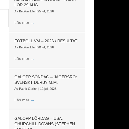
LÖR 29 AUG
Av
BetYourLife
|
25 juli, 2026
Läs mer
→
FOTBOLL VM – 2026 / RESULTAT
Av
BetYourLife
|
20 juli, 2026
Läs mer
→
GALOPP SÖNDAG – JÄGERSRO:
SVENSKT DERBY M.M.
Av
Patrik Obrink
|
12 juli, 2026
Läs mer
→
GALOPP LÖRDAG – USA:
CHURCHILL DOWNS (STEPHEN