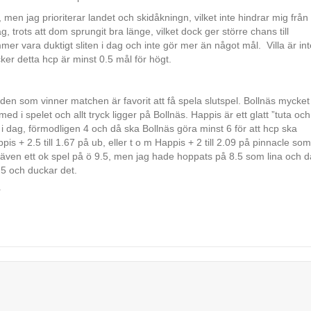
men jag prioriterar landet och skidåkningn, vilket inte hindrar mig från 
g, trots att dom sprungit bra länge, vilket dock ger större chans till
er vara duktigt sliten i dag och inte gör mer än något mål. Villa är int
er detta hcp är minst 0.5 mål för högt.
en som vinner matchen är favorit att få spela slutspel. Bollnäs mycket
 spelet och allt tryck ligger på Bollnäs. Happis är ett glatt ”tuta och
dag, förmodligen 4 och då ska Bollnäs göra minst 6 för att hcp ska
s + 2.5 till 1.67 på ub, eller t o m Happis + 2 till 2.09 på pinnacle som
ta även ett ok spel på ö 9.5, men jag hade hoppats på 8.5 som lina och d
5 och duckar det.
r