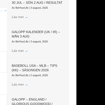
30 JUL – SÖN 2 AUG / RESULTAT
Av
BetYourLife
|
3 augusti, 2026
en… →
Läs mer
→
GALOPP KALENDER (UK / IR) –
MÅN 3 AUG
Av
BetYourLife
|
3 augusti, 2026
Läs mer
→
BASEBOLL USA – MLB – TIPS
(KK) – SÄSONGEN 2026
Av
BetYourLife
|
2 augusti, 2026
Läs mer
→
GALOPP – ENGLAND /
GLORIOUS GOODWOOD /