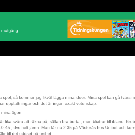
ch motgång
pel, så kommer jag likväl lägga mina ideer. Mina spel kan gå tvärsim
ar uppfattningar och det är ingen exakt vetenskap.
 i mina ögon.
r lika svåra att räkna på, sällan bra borta , men blixtrar till ibland. Bro
10-45 , dvs helt jämn. Man får nu 2.35 på Västerås hos Unibet och korr
kr till det oddset på unibet.