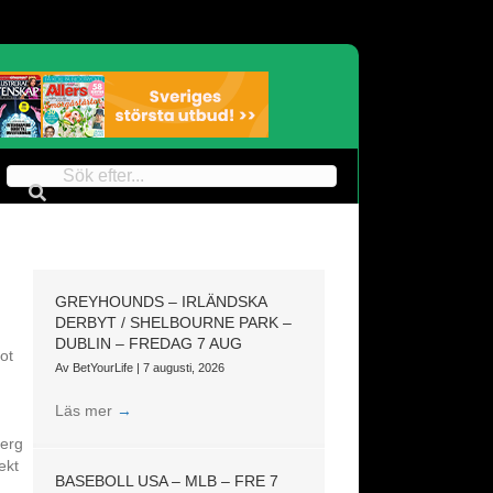
GREYHOUNDS – IRLÄNDSKA
DERBYT / SHELBOURNE PARK –
DUBLIN – FREDAG 7 AUG
ot
Av
BetYourLife
|
7 augusti, 2026
Läs mer
→
berg
ekt
BASEBOLL USA – MLB – FRE 7