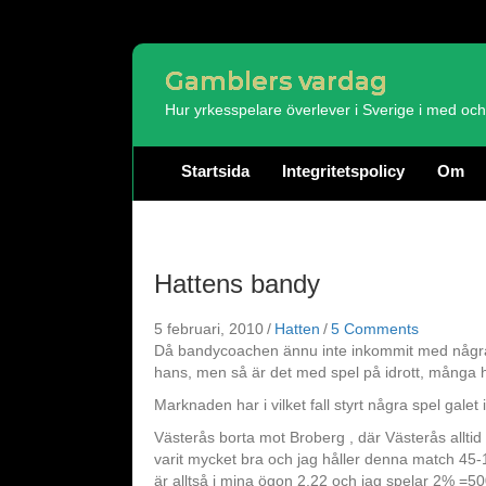
Gamblers vardag
Hur yrkesspelare överlever i Sverige i med o
Startsida
Integritetspolicy
Om
Hattens bandy
5 februari, 2010
/
Hatten
/
5 Comments
Då bandycoachen ännu inte inkommit med några s
hans, men så är det med spel på idrott, många h
Marknaden har i vilket fall styrt några spel galet
Västerås borta mot Broberg , där Västerås alltid ä
varit mycket bra och jag håller denna match 45-
är alltså i mina ögon 2.22 och jag spelar 2% =500