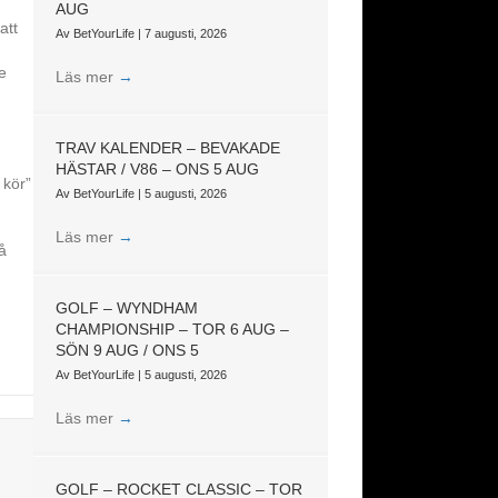
AUG
att
Av
BetYourLife
|
7 augusti, 2026
e
Läs mer
→
TRAV KALENDER – BEVAKADE
HÄSTAR / V86 – ONS 5 AUG
 kör”
Av
BetYourLife
|
5 augusti, 2026
Läs mer
→
å
GOLF – WYNDHAM
CHAMPIONSHIP – TOR 6 AUG –
SÖN 9 AUG / ONS 5
Av
BetYourLife
|
5 augusti, 2026
Läs mer
→
GOLF – ROCKET CLASSIC – TOR