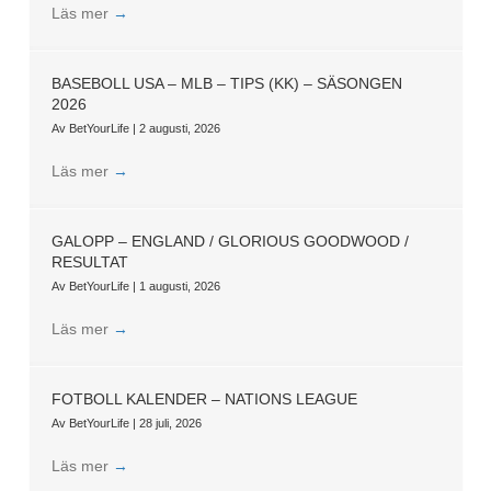
Läs mer
→
BASEBOLL USA – MLB – TIPS (KK) – SÄSONGEN
2026
Av
BetYourLife
|
2 augusti, 2026
Läs mer
→
GALOPP – ENGLAND / GLORIOUS GOODWOOD /
RESULTAT
Av
BetYourLife
|
1 augusti, 2026
Läs mer
→
FOTBOLL KALENDER – NATIONS LEAGUE
Av
BetYourLife
|
28 juli, 2026
Läs mer
→