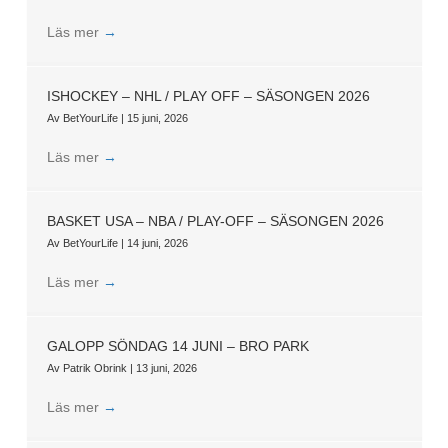
Läs mer
→
ISHOCKEY – NHL / PLAY OFF – SÄSONGEN 2026
Av
BetYourLife
|
15 juni, 2026
Läs mer
→
BASKET USA – NBA / PLAY-OFF – SÄSONGEN 2026
Av
BetYourLife
|
14 juni, 2026
Läs mer
→
GALOPP SÖNDAG 14 JUNI – BRO PARK
Av
Patrik Obrink
|
13 juni, 2026
Läs mer
→