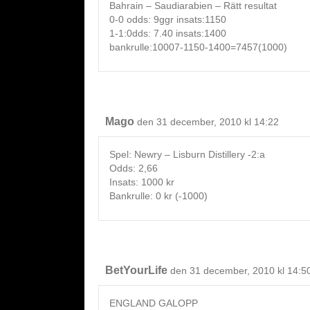
Bahrain – Saudiarabien – Rätt resultat
0-0 odds: 9ggr insats:1150
1-1:0dds: 7.40 insats:1400
bankrulle:10007-1150-1400=7457(1000)
Mago
den 31 december, 2010 kl 14:22
Spel: Newry – Lisburn Distillery -2:a
Odds: 2,66
Insats: 1000 kr
Bankrulle: 0 kr (-1000)
BetYourLife
den 31 december, 2010 kl 14:5
ENGLAND GALOPP