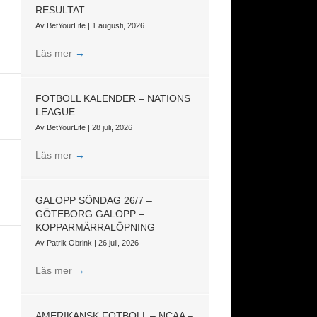
RESULTAT
Av
BetYourLife
|
1 augusti, 2026
Läs mer
→
FOTBOLL KALENDER – NATIONS
LEAGUE
Av
BetYourLife
|
28 juli, 2026
Läs mer
→
GALOPP SÖNDAG 26/7 –
GÖTEBORG GALOPP –
KOPPARMÄRRALÖPNING
Av
Patrik Obrink
|
26 juli, 2026
Läs mer
→
AMERIKANSK FOTBOLL – NCAA –