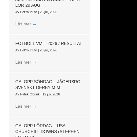
LÖR 29 AUG
Av
BetYourLife
|
25 juli, 2026
Läs mer
→
FOTBOLL VM – 2026 / RESULTAT
Av
BetYourLife
|
20 juli, 2026
Läs mer
→
GALOPP SÖNDAG – JÄGERSRO:
SVENSKT DERBY M.M.
Av
Patrik Obrink
|
12 juli, 2026
Läs mer
→
GALOPP LÖRDAG – USA:
CHURCHILL DOWNS (STEPHEN