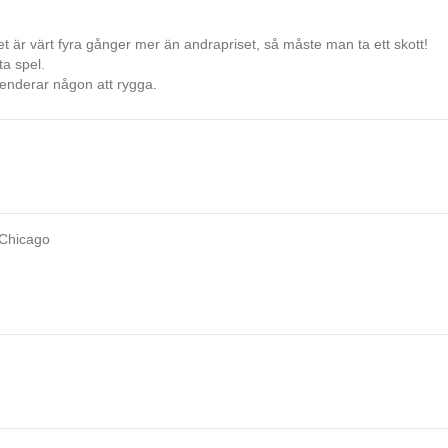
et är värt fyra gånger mer än andrapriset, så måste man ta ett skott!
ta spel.
enderar någon att rygga.
Chicago