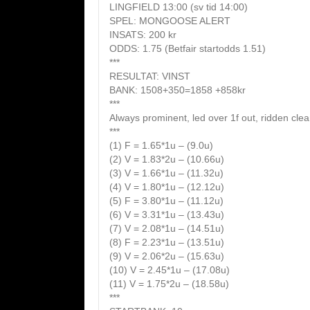
LINGFIELD 13:00 (sv tid 14:00)
SPEL: MONGOOSE ALERT
INSATS: 200 kr
ODDS: 1.75 (Betfair startodds 1.51)
***
RESULTAT: VINST
BANK: 1508+350=1858 +858kr
***
Always prominent, led over 1f out, ridden clear
***
(1) F = 1.65*1u – (9.0u)
(2) V = 1.83*2u – (10.66u)
(3) V = 1.66*1u – (11.32u)
(4) V = 1.80*1u – (12.12u)
(5) F = 3.80*1u – (11.12u)
(6) V = 3.31*1u – (13.43u)
(7) V = 2.08*1u – (14.51u)
(8) F = 2.23*1u – (13.51u)
(9) V = 2.06*2u – (15.63u)
(10) V = 2.45*1u – (17.08u)
(11) V = 1.75*2u – (18.58u)
***