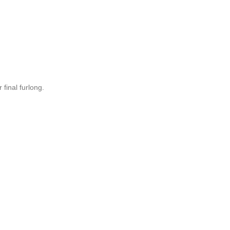
 final furlong.