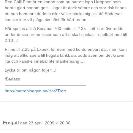
Red Chili Pirat är en kanon som nu har ett lopp i kroppen som
borde gjort honom gott – läget är dock sämre och stor risk finnes
att han hamnar i dödens eller väljer backa sig sist då Södervall
kanske inte vill plåga sin häst för hårt redan…
Här spelas alltså Kocabar 700 units till 2.35 – ett klart överodds
under dessa premmisser som alltid skall spelas – spelbart ned till
2.10…!
Finns till 2.25 på Expekt för dem med konto enbart där, men kom
ihåg att alltid spela till högsta tänkbara odds även om det kräver
lite och kanske innebär lite mankemang…!
Lycka till om någon följer…!
/Badass
———————————————————–
http://metrobloggen.se/Hot2Trott
Fregatt
den 23 april, 2009 kl 20:36