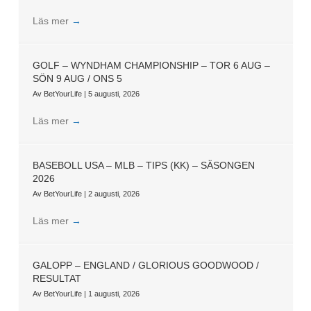
Läs mer
→
GOLF – WYNDHAM CHAMPIONSHIP – TOR 6 AUG –
SÖN 9 AUG / ONS 5
Av
BetYourLife
|
5 augusti, 2026
Läs mer
→
BASEBOLL USA – MLB – TIPS (KK) – SÄSONGEN
2026
Av
BetYourLife
|
2 augusti, 2026
Läs mer
→
GALOPP – ENGLAND / GLORIOUS GOODWOOD /
RESULTAT
Av
BetYourLife
|
1 augusti, 2026