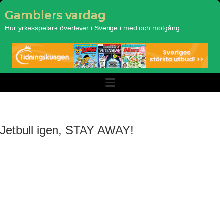
Gamblers vardag
Hur yrkesspelare överlever i Sverige i med och motgång
Jetbull igen, STAY AWAY!