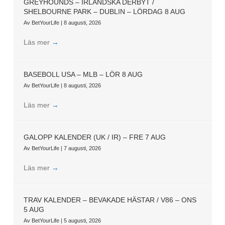
GREYHOUNDS – IRLÄNDSKA DERBYT /
SHELBOURNE PARK – DUBLIN – LÖRDAG 8 AUG
Av
BetYourLife
|
8 augusti, 2026
Läs mer
→
BASEBOLL USA – MLB – LÖR 8 AUG
Av
BetYourLife
|
8 augusti, 2026
Läs mer
→
GALOPP KALENDER (UK / IR) – FRE 7 AUG
Av
BetYourLife
|
7 augusti, 2026
Läs mer
→
TRAV KALENDER – BEVAKADE HÄSTAR / V86 – ONS
5 AUG
Av
BetYourLife
|
5 augusti, 2026