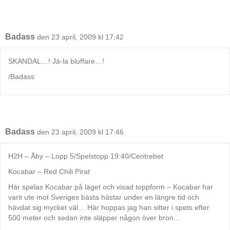
Badass
den 23 april, 2009 kl 17:42
SKANDAL…! Jä-la bluffare…!
/Badass
Badass
den 23 april, 2009 kl 17:46
H2H – Åby – Lopp 5/Spelstopp 19:40/Centrebet
Kocabar – Red Chili Pirat
Här spelas Kocabar på läget och visad toppform – Kocabar har
varit ute mot Sveriges bästa hästar under en längre tid och
hävdat sig mycket väl… Här hoppas jag han sitter i spets efter
500 meter och sedan inte släpper någon över bron…