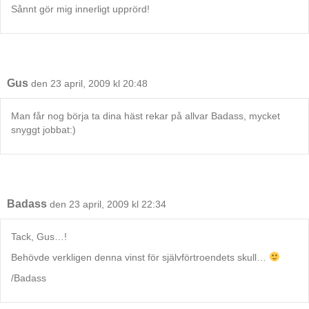
Sånnt gör mig innerligt upprörd!
Gus
den 23 april, 2009 kl 20:48
Man får nog börja ta dina häst rekar på allvar Badass, mycket
snyggt jobbat:)
Badass
den 23 april, 2009 kl 22:34
Tack, Gus…!
Behövde verkligen denna vinst för självförtroendets skull…
/Badass