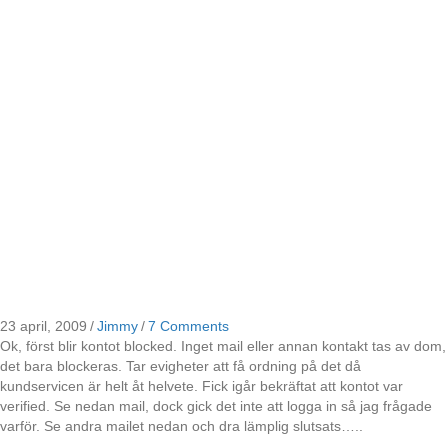
23 april, 2009
/
Jimmy
/
7 Comments
Ok, först blir kontot blocked. Inget mail eller annan kontakt tas av dom,
det bara blockeras. Tar evigheter att få ordning på det då
kundservicen är helt åt helvete. Fick igår bekräftat att kontot var
verified. Se nedan mail, dock gick det inte att logga in så jag frågade
varför. Se andra mailet nedan och dra lämplig slutsats…..