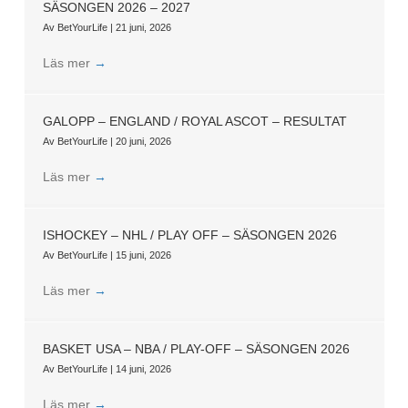
SÄSONGEN 2026 – 2027
Av
BetYourLife
|
21 juni, 2026
Läs mer
→
GALOPP – ENGLAND / ROYAL ASCOT – RESULTAT
Av
BetYourLife
|
20 juni, 2026
Läs mer
→
ISHOCKEY – NHL / PLAY OFF – SÄSONGEN 2026
Av
BetYourLife
|
15 juni, 2026
Läs mer
→
BASKET USA – NBA / PLAY-OFF – SÄSONGEN 2026
Av
BetYourLife
|
14 juni, 2026
Läs mer
→