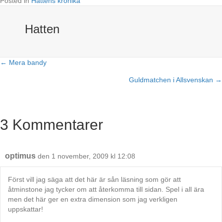
Posted in
Hattens krönika
Hatten
← Mera bandy
Posts
Guldmatchen i Allsvenskan →
navigation
3 Kommentarer
optimus
den 1 november, 2009 kl 12:08
Först vill jag säga att det här är sån läsning som gör att
åtminstone jag tycker om att återkomma till sidan. Spel i all ära
men det här ger en extra dimension som jag verkligen
uppskattar!
________