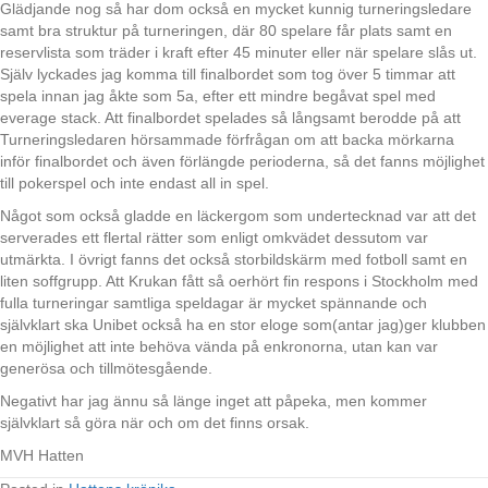
Glädjande nog så har dom också en mycket kunnig turneringsledare
samt bra struktur på turneringen, där 80 spelare får plats samt en
reservlista som träder i kraft efter 45 minuter eller när spelare slås ut.
Själv lyckades jag komma till finalbordet som tog över 5 timmar att
spela innan jag åkte som 5a, efter ett mindre begåvat spel med
everage stack. Att finalbordet spelades så långsamt berodde på att
Turneringsledaren hörsammade förfrågan om att backa mörkarna
inför finalbordet och även förlängde perioderna, så det fanns möjlighet
till pokerspel och inte endast all in spel.
Något som också gladde en läckergom som undertecknad var att det
serverades ett flertal rätter som enligt omkvädet dessutom var
utmärkta. I övrigt fanns det också storbildskärm med fotboll samt en
liten soffgrupp. Att Krukan fått så oerhört fin respons i Stockholm med
fulla turneringar samtliga speldagar är mycket spännande och
självklart ska Unibet också ha en stor eloge som(antar jag)ger klubben
en möjlighet att inte behöva vända på enkronorna, utan kan var
generösa och tillmötesgående.
Negativt har jag ännu så länge inget att påpeka, men kommer
självklart så göra när och om det finns orsak.
MVH Hatten