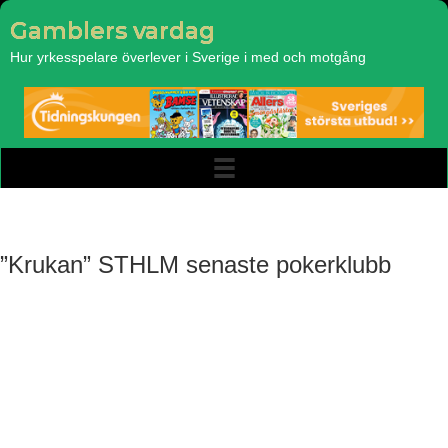
Gamblers vardag
Hur yrkesspelare överlever i Sverige i med och motgång
”Krukan” STHLM senaste pokerklubb