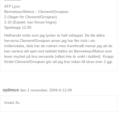
ATP Lyon
Benneteau/Mahut – Clement/Grosjean
2 (Seger för Clement/Grosjean)
2.10 (Expekt, kan finnas högre)
Spelstopp 12.00
Helfranskt möte som jag tycker är helt vidöppet. De lite äldre
herrarna Clement/Grosjean anser jag har fler trick i sin
trolleriväska, dels har de rutinen men framförallt menar jag att de
kan variera sitt spel rent taktiskt bättre än Benneteau/Mahut som
lever mycket på bra servande (vilket inte är unikt i dubbel). Knapp
fördel Clement/Grosjean gör att jag lirar tvåan till strax över 2 ggr.
optimus
den 1 november, 2009 kl 12:08
Insats 3u.