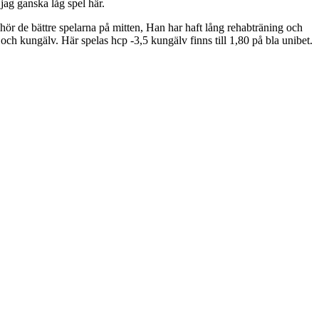
jag ganska låg spel här.
ör de bättre spelarna på mitten, Han har haft lång rehabträning och
och kungälv. Här spelas hcp -3,5 kungälv finns till 1,80 på bla unibet.