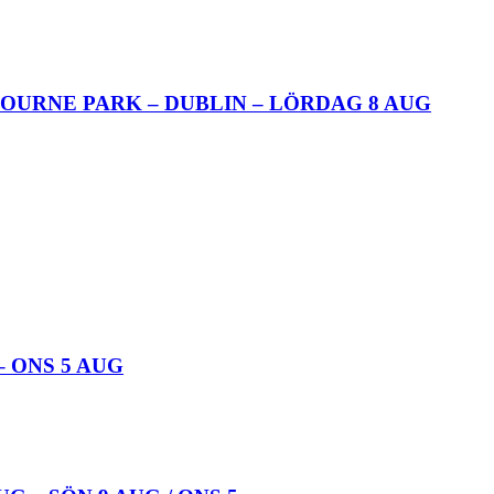
OURNE PARK – DUBLIN – LÖRDAG 8 AUG
 ONS 5 AUG