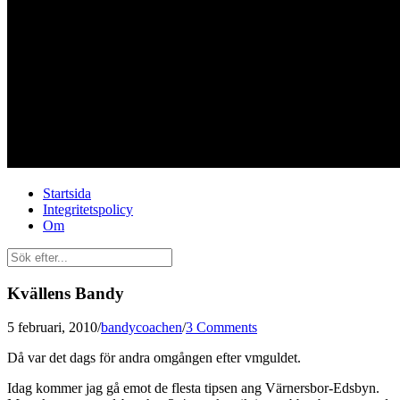
Startsida
Integritetspolicy
Om
Kvällens Bandy
5 februari, 2010
/
bandycoachen
/
3 Comments
Då var det dags för andra omgången efter vmguldet.
Idag kommer jag gå emot de flesta tipsen ang Värnersbor-Edsbyn.