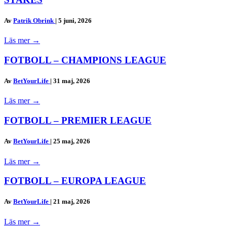
Av
Patrik Obrink
|
5 juni, 2026
Läs mer
→
FOTBOLL – CHAMPIONS LEAGUE
Av
BetYourLife
|
31 maj, 2026
Läs mer
→
FOTBOLL – PREMIER LEAGUE
Av
BetYourLife
|
25 maj, 2026
Läs mer
→
FOTBOLL – EUROPA LEAGUE
Av
BetYourLife
|
21 maj, 2026
Läs mer
→