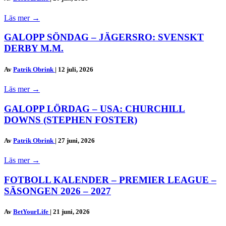
Läs mer
→
GALOPP SÖNDAG – JÄGERSRO: SVENSKT
DERBY M.M.
Av
Patrik Obrink
|
12 juli, 2026
Läs mer
→
GALOPP LÖRDAG – USA: CHURCHILL
DOWNS (STEPHEN FOSTER)
Av
Patrik Obrink
|
27 juni, 2026
Läs mer
→
FOTBOLL KALENDER – PREMIER LEAGUE –
SÄSONGEN 2026 – 2027
Av
BetYourLife
|
21 juni, 2026