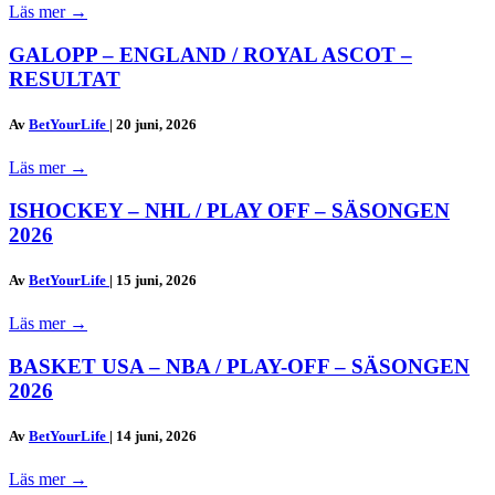
Läs mer
→
GALOPP – ENGLAND / ROYAL ASCOT –
RESULTAT
Av
BetYourLife
|
20 juni, 2026
Läs mer
→
ISHOCKEY – NHL / PLAY OFF – SÄSONGEN
2026
Av
BetYourLife
|
15 juni, 2026
Läs mer
→
BASKET USA – NBA / PLAY-OFF – SÄSONGEN
2026
Av
BetYourLife
|
14 juni, 2026
Läs mer
→