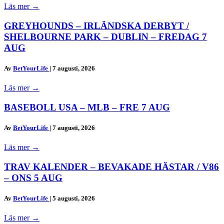
Läs mer
→
GREYHOUNDS – IRLÄNDSKA DERBYT /
SHELBOURNE PARK – DUBLIN – FREDAG 7
AUG
Av
BetYourLife
|
7 augusti, 2026
Läs mer
→
BASEBOLL USA – MLB – FRE 7 AUG
Av
BetYourLife
|
7 augusti, 2026
Läs mer
→
TRAV KALENDER – BEVAKADE HÄSTAR / V86
– ONS 5 AUG
Av
BetYourLife
|
5 augusti, 2026
Läs mer
→