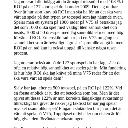
Jag noterar i ditt inlägg att du är något missnöjd med 108 % i
ROI på de 127 sportspel du la under 2009. Det jag undrar
över är hur stort krav på ROI man ska ha för att det ska vara
värt att spela på den typen av totospel som jag nämnde ovan.
Spelar man ett system på 1000 rader på V75 så betraktar jag
det som 1000 olika spel med väldigt liten sannolikhet och
insats; 1000 st 50 öresspel med låg sannolikhet men med hög
förväntad ROI. En enskild rad har ju i en V75 omgång en
sannolikhet som är betydligt lägre än 1 promille att gå in men
ROI på en rad kan ju också uppgå till kanske några tusen
procent.
Jag noterar också att på de 127 sportspel du har lagt så är det
ofta en relativt hög sannolikhet att spelet går in. Min fundering
är hur hög ROI ska jag kräva på mina V75 rader för att det
ska vara värt att spela dem?
Själv har jag, efter ca 500 totospel, på en ROI på 122%. Vid
en första anblick är ju det att beteckna som bra. Men är det
(givet att dessa 122% är min korrekta långsiktiga avkastning)
tillräckligt bra givet de risker jag faktiskt tar när jag spelar
mycket osannolika spel? Frågan i slutänden blir ju om det är
värt att spela på V75, Topptipset o dyl eller om risken är för
hög givet den förväntade avkastningen.