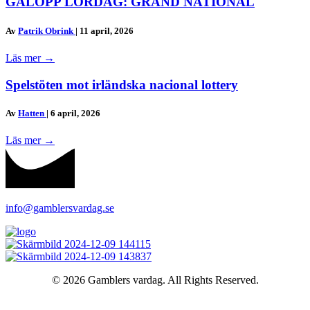
GALOPP LÖRDAG: GRAND NATIONAL
Av
Patrik Obrink
|
11 april, 2026
Läs mer
→
Spelstöten mot irländska nacional lottery
Av
Hatten
|
6 april, 2026
Läs mer
→
info@gamblersvardag.se
© 2026 Gamblers vardag. All Rights Reserved.