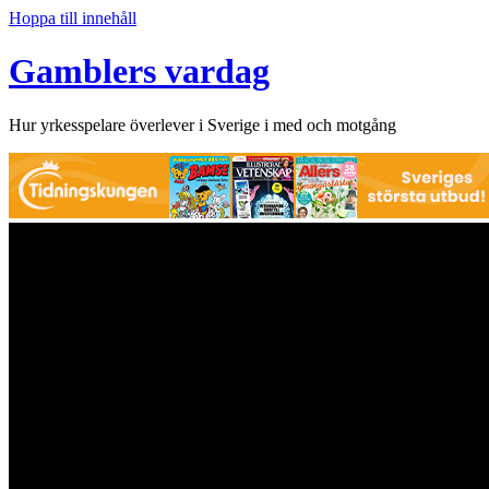
Hoppa till innehåll
Gamblers vardag
Hur yrkesspelare överlever i Sverige i med och motgång