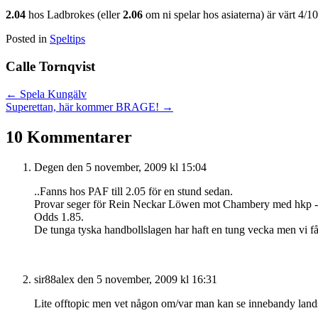
2.04
hos Ladbrokes (eller
2.06
om ni spelar hos asiaterna) är värt 4/10
Posted in
Speltips
Calle Tornqvist
Posts
← Spela Kungälv
Superettan, här kommer BRAGE! →
navigation
10 Kommentarer
Degen
den 5 november, 2009 kl 15:04
..Fanns hos PAF till 2.05 för en stund sedan.
Provar seger för Rein Neckar Löwen mot Chambery med hkp -5,5
Odds 1.85.
De tunga tyska handbollslagen har haft en tung vecka men vi får
sir88alex
den 5 november, 2009 kl 16:31
Lite offtopic men vet någon om/var man kan se innebandy land