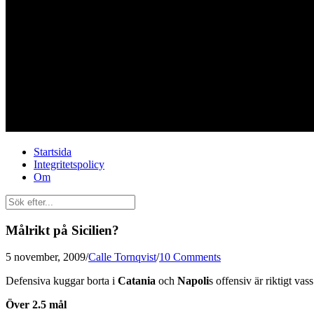
Startsida
Integritetspolicy
Om
Målrikt på Sicilien?
5 november, 2009
/
Calle Tornqvist
/
10 Comments
Defensiva kuggar borta i
Catania
och
Napoli
s offensiv är riktigt va
Över 2.5 mål