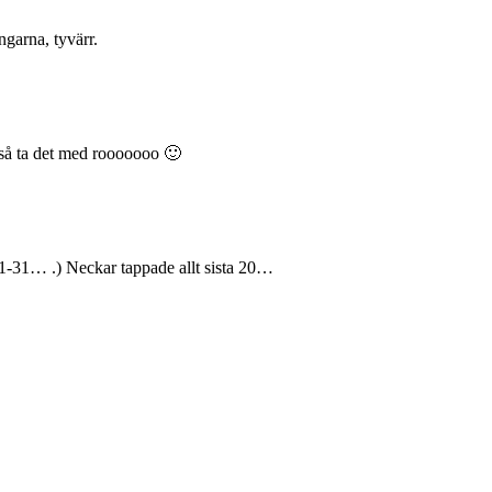
ngarna, tyvärr.
så ta det med rooooooo 🙂
31-31… .) Neckar tappade allt sista 20…