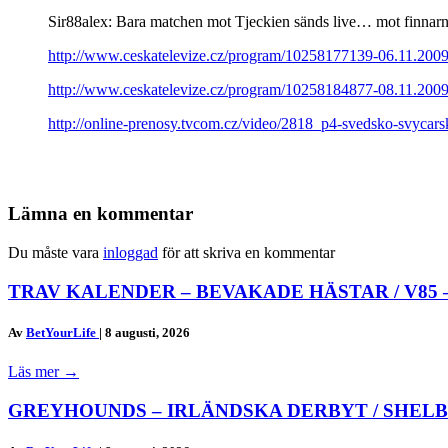
Sir88alex: Bara matchen mot Tjeckien sänds live… mot finnarn
http://www.ceskatelevize.cz/program/10258177139-06.11.2009
http://www.ceskatelevize.cz/program/10258184877-08.11.2009
http://online-prenosy.tvcom.cz/video/2818_p4-svedsko-svycar
Lämna en kommentar
Du måste vara
inloggad
för att skriva en kommentar
TRAV KALENDER – BEVAKADE HÄSTAR / V85 
Av
BetYourLife
|
8 augusti, 2026
Läs mer
→
GREYHOUNDS – IRLÄNDSKA DERBYT / SHELB