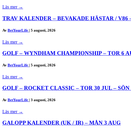
Läs mer
→
TRAV KALENDER – BEVAKADE HÄSTAR / V86 –
Av
BetYourLife
|
5 augusti, 2026
Läs mer
→
GOLF – WYNDHAM CHAMPIONSHIP – TOR 6 AUG
Av
BetYourLife
|
5 augusti, 2026
Läs mer
→
GOLF – ROCKET CLASSIC – TOR 30 JUL – SÖN
Av
BetYourLife
|
3 augusti, 2026
Läs mer
→
GALOPP KALENDER (UK / IR) – MÅN 3 AUG