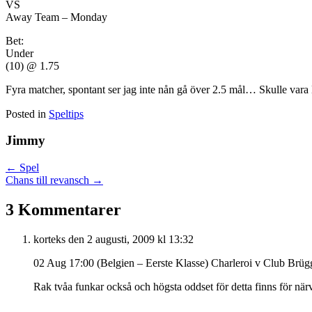
VS
Away Team – Monday
Bet:
Under
(10) @ 1.75
Fyra matcher, spontant ser jag inte nån gå över 2.5 mål… Skulle va
Posted in
Speltips
Jimmy
Posts
← Spel
Chans till revansch →
navigation
3 Kommentarer
korteks
den 2 augusti, 2009 kl 13:32
02 Aug 17:00 (Belgien – Eerste Klasse) Charleroi v Club Brügg
Rak tvåa funkar också och högsta oddset för detta finns för närv