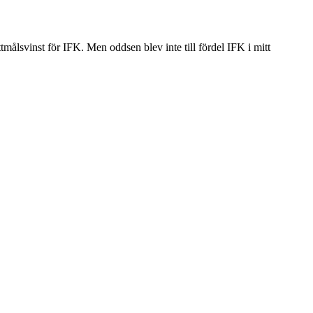
tmålsvinst för IFK. Men oddsen blev inte till fördel IFK i mitt