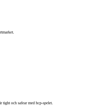
rtmarket.
r tight och safear med hcp-spelet.