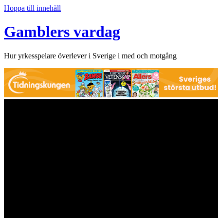
Hoppa till innehåll
Gamblers vardag
Hur yrkesspelare överlever i Sverige i med och motgång