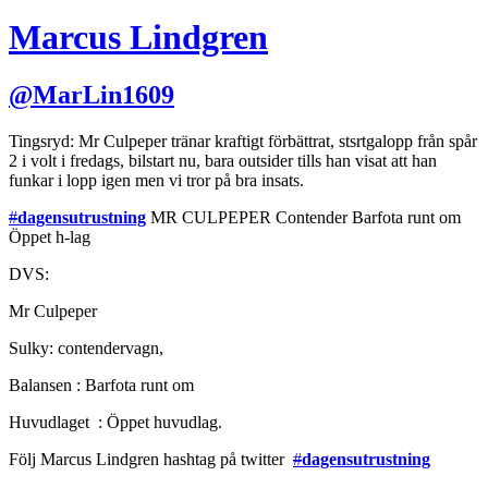
Marcus Lindgren
@
MarLin1609
Tingsryd: Mr Culpeper tränar kraftigt förbättrat, stsrtgalopp från spår
2 i volt i fredags, bilstart nu, bara outsider tills han visat att han
funkar i lopp igen men vi tror på bra insats.
#
dagensutrustning
MR CULPEPER Contender Barfota runt om
Öppet h-lag
DVS:
Mr Culpeper
Sulky: contendervagn,
Balansen : Barfota runt om
Huvudlaget : Öppet huvudlag.
Följ Marcus Lindgren hashtag på twitter
#
dagensutrustning