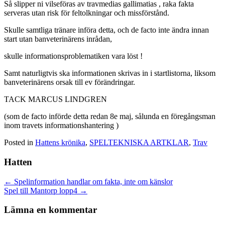
Så slipper ni vilseföras av travmedias gallimatias , raka fakta
serveras utan risk för feltolkningar och missförstånd.
Skulle samtliga tränare införa detta, och de facto inte ändra innan
start utan banveterinärens inrådan,
skulle informationsproblematiken vara löst !
Samt naturligtvis ska informationen skrivas in i startlistorna, liksom
banveterinärens orsak till ev förändringar.
TACK MARCUS LINDGREN
(som de facto införde detta redan 8e maj, sålunda en föregångsman
inom travets informationshantering )
Posted in
Hattens krönika
,
SPELTEKNISKA ARTKLAR
,
Trav
Hatten
Posts
← Spelinformation handlar om fakta, inte om känslor
Spel till Mantorp lopp4 →
navigation
Lämna en kommentar