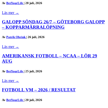
Av
BetYourLife
|
28 juli, 2026
Läs mer
→
GALOPP SÖNDAG 26/7 – GÖTEBORG GALOPP
– KOPPARMÄRRALÖPNING
Av
Patrik Obrink
|
26 juli, 2026
Läs mer
→
AMERIKANSK FOTBOLL – NCAA – LÖR 29
AUG
Av
BetYourLife
|
25 juli, 2026
Läs mer
→
FOTBOLL VM – 2026 / RESULTAT
Av
BetYourLife
|
20 juli, 2026