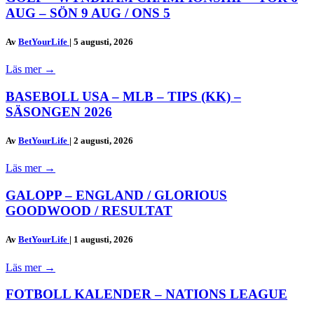
AUG – SÖN 9 AUG / ONS 5
Av
BetYourLife
|
5 augusti, 2026
Läs mer
→
BASEBOLL USA – MLB – TIPS (KK) –
SÄSONGEN 2026
Av
BetYourLife
|
2 augusti, 2026
Läs mer
→
GALOPP – ENGLAND / GLORIOUS
GOODWOOD / RESULTAT
Av
BetYourLife
|
1 augusti, 2026
Läs mer
→
FOTBOLL KALENDER – NATIONS LEAGUE