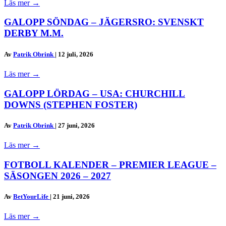
Läs mer
→
GALOPP SÖNDAG – JÄGERSRO: SVENSKT
DERBY M.M.
Av
Patrik Obrink
|
12 juli, 2026
Läs mer
→
GALOPP LÖRDAG – USA: CHURCHILL
DOWNS (STEPHEN FOSTER)
Av
Patrik Obrink
|
27 juni, 2026
Läs mer
→
FOTBOLL KALENDER – PREMIER LEAGUE –
SÄSONGEN 2026 – 2027
Av
BetYourLife
|
21 juni, 2026
Läs mer
→