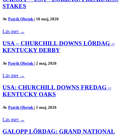
STAKES
Av
Patrik Obrink
|
16 maj, 2026
Läs mer
→
USA – CHURCHILL DOWNS LÖRDAG –
KENTUCKY DERBY
Av
Patrik Obrink
|
2 maj, 2026
Läs mer
→
USA: CHURCHILL DOWNS FREDAG –
KENTUCKY OAKS
Av
Patrik Obrink
|
1 maj, 2026
Läs mer
→
GALOPP LÖRDAG: GRAND NATIONAL