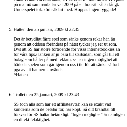
på malmö sammanfattar väl 2009 på ett bra sätt såhär långt.
Underspelet tok-kört såklart med. Hoppas ingen ryggade!
Hatten
den 25 januari, 2009 kl 22:35
Det är betydligt färre spel som sänks genom rekar här, än
genom att oddsen förändras på nätet tycker jag ser ut som.
Dvs att SS har större förtroende för vissa internetbookies än
för våra tips./ länken är ju bara till startsidan, som går till ett
bolag som håller på med reklam, ss har ingen möjlighet att
härleda spelen som går igenom oss i tid för att sänka så fort
pga av att bannern används.
//Hatten
Trollet
den 25 januari, 2009 kl 23:43
SS (och alla som har ett affiliateavtal) kan se exakt vad
kunderna som de betalar för, har köpt. Så ditt brandtal till
försvar för SS haltar betänkligt. ”Ingen möjlighet” är nämligen
en direkt felaktighet.