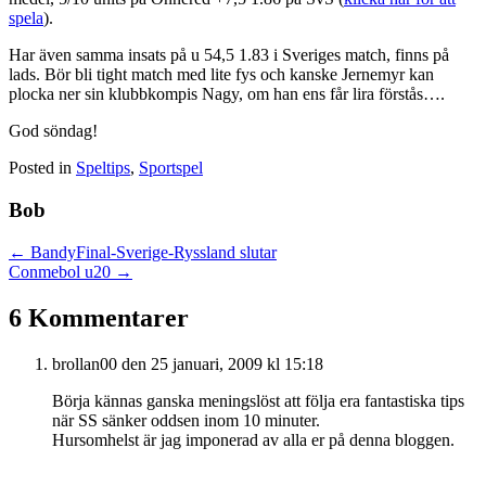
spela
).
Har även samma insats på u 54,5 1.83 i Sveriges match, finns på
lads. Bör bli tight match med lite fys och kanske Jernemyr kan
plocka ner sin klubbkompis Nagy, om han ens får lira förstås….
God söndag!
Posted in
Speltips
,
Sportspel
Bob
Posts
← BandyFinal-Sverige-Ryssland slutar
Conmebol u20 →
navigation
6 Kommentarer
brollan00
den 25 januari, 2009 kl 15:18
Börja kännas ganska meningslöst att följa era fantastiska tips
när SS sänker oddsen inom 10 minuter.
Hursomhelst är jag imponerad av alla er på denna bloggen.