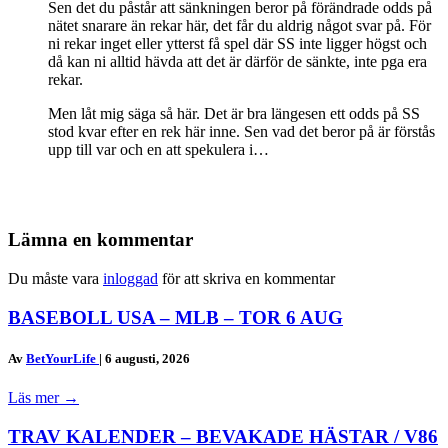
Sen det du påstår att sänkningen beror på förändrade odds på
nätet snarare än rekar här, det får du aldrig något svar på. För
ni rekar inget eller ytterst få spel där SS inte ligger högst och
då kan ni alltid hävda att det är därför de sänkte, inte pga era
rekar.
Men låt mig säga så här. Det är bra längesen ett odds på SS
stod kvar efter en rek här inne. Sen vad det beror på är förstås
upp till var och en att spekulera i…
Lämna en kommentar
Du måste vara
inloggad
för att skriva en kommentar
BASEBOLL USA – MLB – TOR 6 AUG
Av
BetYourLife
|
6 augusti, 2026
Läs mer
→
TRAV KALENDER – BEVAKADE HÄSTAR / V86