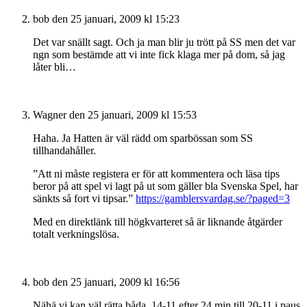
bob
den 25 januari, 2009 kl 15:23
Det var snällt sagt. Och ja man blir ju trött på SS men det var
ngn som bestämde att vi inte fick klaga mer på dom, så jag
låter bli…
Wagner
den 25 januari, 2009 kl 15:53
Haha. Ja Hatten är väl rädd om sparbössan som SS
tillhandahåller.
”Att ni måste registera er för att kommentera och läsa tips
beror på att spel vi lagt på ut som gäller bla Svenska Spel, har
sänkts så fort vi tipsar.”
https://gamblersvardag.se/?paged=3
Med en direktlänk till högkvarteret så är liknande åtgärder
totalt verkningslösa.
bob
den 25 januari, 2009 kl 16:56
Nähä vi kan väl rätta båda, 14-11 efter 24 min till 20-11 i paus