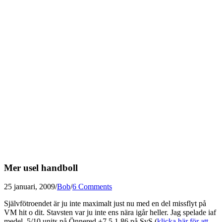
Mer usel handboll
25 januari, 2009
/
Bob
/
6 Comments
Självfötroendet är ju inte maximalt just nu med en del missflyt på
VM hit o dit. Stavsten var ju inte ens nära igår heller. Jag spelade iaf
medel, 5/10 units på Önnered +7,5 1.86 på SvS (
klicka här för att