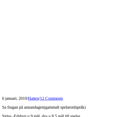
6 januari, 2010
/
Hatten
/
12 Comments
Sa frugan på annandagen(gammalt spelarordspråk)
Sirius -Edsbyn u 9 mål, dvs u 8.5 mål till spelas