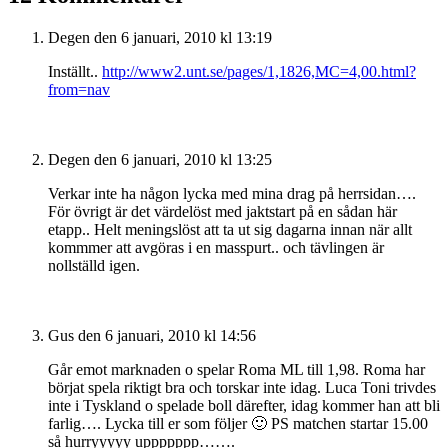
Degen
den 6 januari, 2010 kl 13:19
Inställt..
http://www2.unt.se/pages/1,1826,MC=4,00.html?
from=nav
Degen
den 6 januari, 2010 kl 13:25
Verkar inte ha någon lycka med mina drag på herrsidan….
För övrigt är det värdelöst med jaktstart på en sådan här
etapp.. Helt meningslöst att ta ut sig dagarna innan när allt
kommmer att avgöras i en masspurt.. och tävlingen är
nollställd igen.
Gus
den 6 januari, 2010 kl 14:56
Går emot marknaden o spelar Roma ML till 1,98. Roma har
börjat spela riktigt bra och torskar inte idag. Luca Toni trivdes
inte i Tyskland o spelade boll därefter, idag kommer han att bli
farlig…. Lycka till er som följer 🙂 PS matchen startar 15.00
så hurryyyyy uppppppp…….