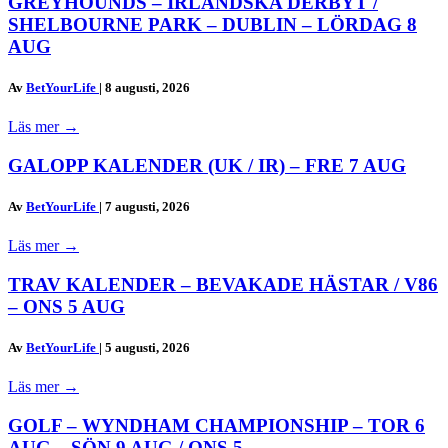
GREYHOUNDS – IRLÄNDSKA DERBYT /
SHELBOURNE PARK – DUBLIN – LÖRDAG 8
AUG
Av
BetYourLife
|
8 augusti, 2026
Läs mer
→
GALOPP KALENDER (UK / IR) – FRE 7 AUG
Av
BetYourLife
|
7 augusti, 2026
Läs mer
→
TRAV KALENDER – BEVAKADE HÄSTAR / V86
– ONS 5 AUG
Av
BetYourLife
|
5 augusti, 2026
Läs mer
→
GOLF – WYNDHAM CHAMPIONSHIP – TOR 6
AUG – SÖN 9 AUG / ONS 5