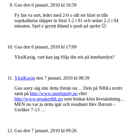
Gus
den 6 januari, 2010 kl 16:59
Fy fan va surt, leder med 2-0 o allt ser klart ut tills
sopskallarna släpper in först 1-2 i 91 och sedan 2-2 i 94
minuten. Spel e grymt ibland o push på spelet 🙁
Gus
den 6 januari, 2010 kl 17:09
YksiKaxig, vart kan jag följa din rek på innebandyn?
YksiKaxig
den 7 januari, 2010 kl 08:39
Gus sorry såg inte detta förrän nu… Dels på NRKs texttv
samt på
http://www.innebandy.no
eller
http://www.greakeribk.no
som brukar köra livesändning…
MEN nu var ju detta igår och resultatet blev Bærum –
Greåker 7-13 …
Gus
den 7 januari, 2010 kl 09:26