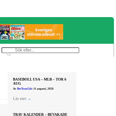
BASEBOLL USA – MLB – TOR 6
AUG
Av
BetYourLife
|
6 augusti, 2026
Läs mer
→
TRAV KALENDER – BEVAKADE