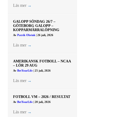
Läs mer
→
GALOPP SÖNDAG 26/7 –
GÖTEBORG GALOPP –
KOPPARMÄRRALÖPNING
Av
Patrik Obrink
|
26 juli, 2026
Läs mer
→
AMERIKANSK FOTBOLL – NCAA
– LÖR 29 AUG
Av
BetYourLife
|
25 juli, 2026
Läs mer
→
FOTBOLL VM – 2026 / RESULTAT
Av
BetYourLife
|
20 juli, 2026
Läs mer
→