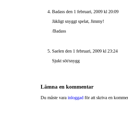
Badass
den 1 februari, 2009 kl 20:09
Jäkligt snyggt spelat, Jimmy!
/Badass
Saelen
den 1 februari, 2009 kl 23:24
Sjukt söt/snygg
Lämna en kommentar
Du måste vara
inloggad
för att skriva en komme