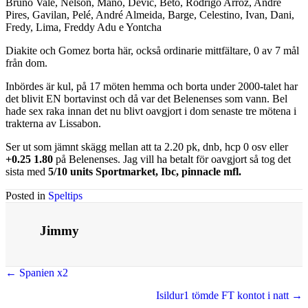
Bruno Vale, Nelson, Mano, Devic, Beto, Rodrigo Arroz, André
Pires, Gavilan, Pelé, André Almeida, Barge, Celestino, Ivan, Dani,
Fredy, Lima, Freddy Adu e Yontcha
Diakite och Gomez borta här, också ordinarie mittfältare, 0 av 7 mål
från dom.
Inbördes är kul, på 17 möten hemma och borta under 2000-talet har
det blivit EN bortavinst och då var det Belenenses som vann. Bel
hade sex raka innan det nu blivt oavgjort i dom senaste tre mötena i
trakterna av Lissabon.
Ser ut som jämnt skägg mellan att ta 2.20 pk, dnb, hcp 0 osv eller
+0.25 1.80
på Belenenses. Jag vill ha betalt för oavgjort så tog det
sista med
5/10 units Sportmarket, Ibc, pinnacle mfl.
Posted in
Speltips
Jimmy
Posts
← Spanien x2
navigation
Isildur1 tömde FT kontot i natt →