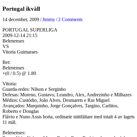
Portugal ikväll
14 december, 2009
/
Jimmy
/
2 Comments
PORTUGAL SUPERLIGA
2009-12-14 21:15
Belenenses
VS
Vitoria Guimaraes
Bet:
Belenenses
+(0 / 0.5) @ 1.80
Vitoria:
Guarda-redes: Nilson e Serginho
Defesas: Moreno, Gustavo, Leandro, Alex, Andrezinho e Milhazes
Médios: Custódio, João Alves, Desmarets e Rui Miguel
Avançados: Marquinho, Jorge Gonçalves, Targino, Carlitos,
Roberto e Douglas
Flávio e Nuno Assis borta, ordinarie mittfältare med totalt 4 av lagets
11 mål.
Belenenses: