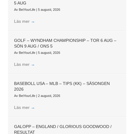
5 AUG
Av
BetYourLife
|
5 augusti, 2026
Läs mer
→
GOLF – WYNDHAM CHAMPIONSHIP – TOR 6 AUG –
SÖN 9 AUG / ONS 5
Av
BetYourLife
|
5 augusti, 2026
Läs mer
→
BASEBOLL USA – MLB – TIPS (KK) – SÄSONGEN
2026
Av
BetYourLife
|
2 augusti, 2026
Läs mer
→
GALOPP – ENGLAND / GLORIOUS GOODWOOD /
RESULTAT