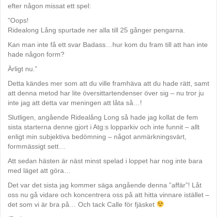
efter någon missat ett spel:
”Oops!
Ridealong Lång spurtade ner alla till 25 gånger pengarna.
Kan man inte få ett svar Badass…hur kom du fram till att han inte
hade någon form?
Ärligt nu.”
Detta kändes mer som att du ville framhäva att du hade rätt, samt
att denna metod har lite översittartendenser över sig – nu tror ju
inte jag att detta var meningen att låta så…!
Slutligen, angående Ridealång Long så hade jag kollat de fem
sista starterna denne gjort i Atg:s lopparkiv och inte funnit – allt
enligt min subjektiva bedömning – något anmärkningsvärt,
formmässigt sett…
Att sedan hästen är näst minst spelad i loppet har nog inte bara
med läget att göra…
Det var det sista jag kommer säga angående denna ”affär”! Låt
oss nu gå vidare och koncentrera oss på att hitta vinnare istället –
det som vi är bra på… Och tack Calle för fjäsket