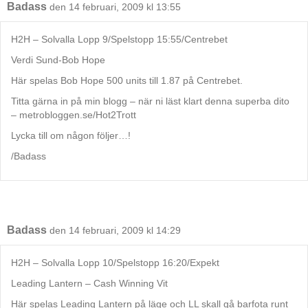
Badass
den 14 februari, 2009 kl 13:55
H2H – Solvalla Lopp 9/Spelstopp 15:55/Centrebet
Verdi Sund-Bob Hope
Här spelas Bob Hope 500 units till 1.87 på Centrebet.
Titta gärna in på min blogg – när ni läst klart denna superba dito
– metrobloggen.se/Hot2Trott
Lycka till om någon följer…!
/Badass
Badass
den 14 februari, 2009 kl 14:29
H2H – Solvalla Lopp 10/Spelstopp 16:20/Expekt
Leading Lantern – Cash Winning Vit
Här spelas Leading Lantern på läge och LL skall gå barfota runt