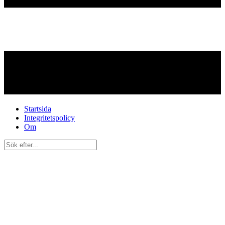
Startsida
Integritetspolicy
Om