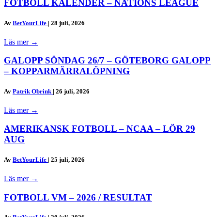
FOTBOLL KALENDER – NATIONS LEAGUE
Av
BetYourLife
|
28 juli, 2026
Läs mer
→
GALOPP SÖNDAG 26/7 – GÖTEBORG GALOPP
– KOPPARMÄRRALÖPNING
Av
Patrik Obrink
|
26 juli, 2026
Läs mer
→
AMERIKANSK FOTBOLL – NCAA – LÖR 29
AUG
Av
BetYourLife
|
25 juli, 2026
Läs mer
→
FOTBOLL VM – 2026 / RESULTAT