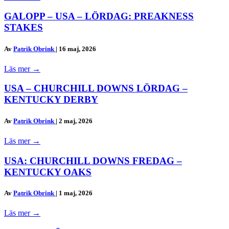
GALOPP – USA – LÖRDAG: PREAKNESS
STAKES
Av
Patrik Obrink
|
16 maj, 2026
Läs mer
→
USA – CHURCHILL DOWNS LÖRDAG –
KENTUCKY DERBY
Av
Patrik Obrink
|
2 maj, 2026
Läs mer
→
USA: CHURCHILL DOWNS FREDAG –
KENTUCKY OAKS
Av
Patrik Obrink
|
1 maj, 2026
Läs mer
→