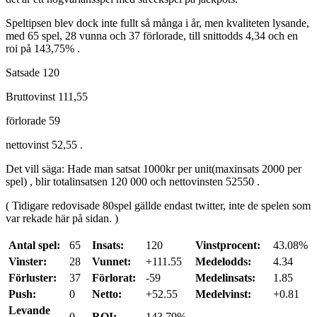
Speltipsen blev dock inte fullt så många i år, men kvaliteten lysande,
med 65 spel, 28 vunna och 37 förlorade, till snittodds 4,34 och en
roi på 143,75% .
Satsade 120
Bruttovinst 111,55
förlorade 59
nettovinst 52,55 .
Det vill säga: Hade man satsat 1000kr per unit(maxinsats 2000 per
spel) , blir totalinsatsen 120 000 och nettovinsten 52550 .
( Tidigare redovisade 80spel gällde endast twitter, inte de spelen som
var rekade här på sidan. )
Antal spel:
65
Insats:
120
Vinstprocent:
43.08%
Vinster:
28
Vunnet:
+111.55
Medelodds:
4.34
Förluster:
37
Förlorat:
-59
Medelinsats:
1.85
Push:
0
Netto:
+52.55
Medelvinst:
+0.81
Levande
0
ROI:
143.79%