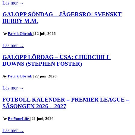
Läs mer
→
GALOPP SÖNDAG – JÄGERSRO: SVENSKT
DERBY M.M.
Av
Patrik Obrink
|
12 juli, 2026
Läs mer
→
GALOPP LÖRDAG – USA: CHURCHILL
DOWNS (STEPHEN FOSTER)
Av
Patrik Obrink
|
27 juni, 2026
Läs mer
→
FOTBOLL KALENDER – PREMIER LEAGUE –
SÄSONGEN 2026 – 2027
Av
BetYourLife
|
21 juni, 2026
Läs mer
→