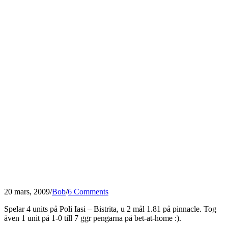
20 mars, 2009
/
Bob
/
6 Comments
Spelar 4 units på Poli Iasi – Bistrita, u 2 mål 1.81 på pinnacle. Tog
även 1 unit på 1-0 till 7 ggr pengarna på bet-at-home :).