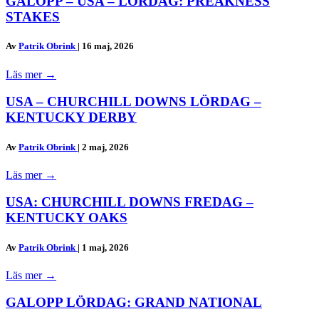
GALOPP – USA – LÖRDAG: PREAKNESS
STAKES
Av
Patrik Obrink
|
16 maj, 2026
Läs mer
→
USA – CHURCHILL DOWNS LÖRDAG –
KENTUCKY DERBY
Av
Patrik Obrink
|
2 maj, 2026
Läs mer
→
USA: CHURCHILL DOWNS FREDAG –
KENTUCKY OAKS
Av
Patrik Obrink
|
1 maj, 2026
Läs mer
→
GALOPP LÖRDAG: GRAND NATIONAL