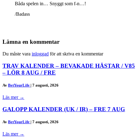
Båda spelen in… Snyggt som f-n…!
/Badass
Lämna en kommentar
Du måste vara
inloggad
för att skriva en kommentar
TRAV KALENDER – BEVAKADE HÄSTAR / V85
– LÖR 8 AUG / FRE
Av
BetYourLife
|
7 augusti, 2026
Läs mer
→
GALOPP KALENDER (UK / IR) – FRE 7 AUG
Av
BetYourLife
|
7 augusti, 2026
Läs mer
→