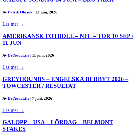
Av
Patrik Obrink
|
13 juni, 2026
Läs mer
→
AMERIKANSK FOTBOLL – NFL – TOR 10 SEP /
11 JUN
Av
BetYourLife
|
11 juni, 2026
Läs mer
→
GREYHOUNDS – ENGELSKA DERBYT 2026 –
TOWCESTER / RESULTAT
Av
BetYourLife
|
7 juni, 2026
Läs mer
→
GALOPP – USA – LÖRDAG – BELMONT
STAKES