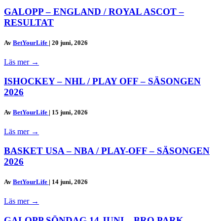
GALOPP – ENGLAND / ROYAL ASCOT –
RESULTAT
Av
BetYourLife
|
20 juni, 2026
Läs mer
→
ISHOCKEY – NHL / PLAY OFF – SÄSONGEN
2026
Av
BetYourLife
|
15 juni, 2026
Läs mer
→
BASKET USA – NBA / PLAY-OFF – SÄSONGEN
2026
Av
BetYourLife
|
14 juni, 2026
Läs mer
→
GALOPP SÖNDAG 14 JUNI – BRO PARK