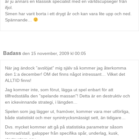
är ju annars en klassisk specialist med en världscupseger från
ifjol.
Simen har varit borta i ett drygt år och kan vara lite upp och ned.
Spännande…
Badass
den 15 november, 2009 kl 00:05
När jag ändock ”avslöjat” mig själv så kommer jag återkomma
den 1:a december! OM det finns något intressant… Vilket det
ALLTID finns!
Jag kommer inte, som förut, lägga ut spel enbart för att
tillfredsställa den ”spelande massan”! Detta är en destruktiv och
en ickevinnande strategi, i längden…
Spelen som jag lägger ut, framöver, kommer vara mer utförliga,
både statistiskt och mer synintrycksmässigt sett, än tidigare…
Dvs. mycket kommer att gå på statistiska parametrar såsom
formrad/stall, galopper från specifika spår, underlag, kusk,