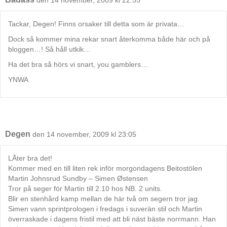
Tackar, Degen! Finns orsaker till detta som är privata…
Dock så kommer mina rekar snart återkomma både här och på
bloggen…! Så håll utkik…
Ha det bra så hörs vi snart, you gamblers…
YNWA
Degen
den 14 november, 2009 kl 23:05
LÅter bra det!
Kommer med en till liten rek inför morgondagens Beitostölen
Martin Johnsrud Sundby – Simen Østensen
Tror på seger för Martin till 2.10 hos NB. 2 units.
Blir en stenhård kamp mellan de här två om segern tror jag.
Simen vann sprintprologen i fredags i suverän stil och Martin
överraskade i dagens fristil med att bli näst bäste norrmann. Han