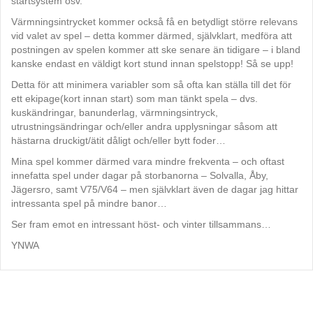
startsystem osv.
Värmningsintrycket kommer också få en betydligt större relevans
vid valet av spel – detta kommer därmed, självklart, medföra att
postningen av spelen kommer att ske senare än tidigare – i bland
kanske endast en väldigt kort stund innan spelstopp! Så se upp!
Detta för att minimera variabler som så ofta kan ställa till det för
ett ekipage(kort innan start) som man tänkt spela – dvs.
kuskändringar, banunderlag, värmningsintryck,
utrustningsändringar och/eller andra upplysningar såsom att
hästarna druckigt/ätit dåligt och/eller bytt foder…
Mina spel kommer därmed vara mindre frekventa – och oftast
innefatta spel under dagar på storbanorna – Solvalla, Åby,
Jägersro, samt V75/V64 – men självklart även de dagar jag hittar
intressanta spel på mindre banor…
Ser fram emot en intressant höst- och vinter tillsammans…
YNWA