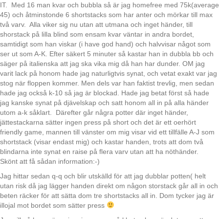
IT. Med 16 man kvar och bubbla så är jag homefree med 75k(average
45) och åtminstonde 6 shortstacks som har anter och mörkar till max
två varv. Alla viker sig nu utan att utmana och inget händer, till
shorstack på lilla blind som ensam kvar väntar in andra bordet,
samtidigt som han viskar (i have god hand) och halvvisar något som
ser ut som A-K. Efter säkert 5 minuter så kastar han in dubbla bb och
säger på italienska att jag ska vika mig då han har dunder. OM jag
varit lack på honom hade jag naturligtvis synat, och vetat exakt var jag
stog när floppen kommer. Men dels var han faktist trevlig, men sedan
hade jag också k-10 så jag är blockad. Hade jag betat först så hade
jag kanske synat på djävelskap och satt honom all in på alla händer
utom a-k såklart. Därefter går några potter där inget händer,
jättestackarna sätter ingen press på short och det är ett oerhört
friendly game, mannen till vänster om mig visar vid ett tillfälle A-J som
shortstack (visar endast mig) och kastar handen, trots att dom två
blindarna inte synat en raise på flera varv utan att ha nöthänder.
Skönt att få sådan information:-)
Jag hittar sedan q-q och blir utskälld för att jag dubblar potten( helt
utan risk då jag lägger handen direkt om någon storstack går all in och
beten räcker för att sätta dom tre shortstacks all in. Dom tycker jag är
illojal mot bordet som sätter press