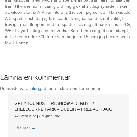
fram till vilden som i vanlig ordning gick al in. Jag synade, risken
att vilden ska ha A-A var inte ens 1% som jag ser det. Han visade
A-3 spader och da jag har spader kung sa kandes det valdigt
trevligt, men floppen med tre spader fick mig att packa i hop. GG,
WEll Played. I dag sondag verkar San Remo sa gott som stangt,
det ar en mindre 500 turre som borjar kl 15 som jag tanker spela.
MVH Hatten
Lämna en kommentar
Du måste vara
inloggad
för att skriva en kommentar
GREYHOUNDS – IRLÄNDSKA DERBYT /
SHELBOURNE PARK – DUBLIN – FREDAG 7 AUG
Av
BetYourLife
|
7 augusti, 2026
Läs mer
→