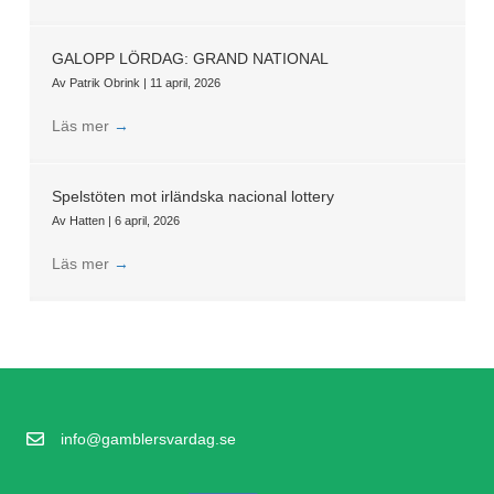
GALOPP LÖRDAG: GRAND NATIONAL
Av
Patrik Obrink
|
11 april, 2026
Läs mer
→
Spelstöten mot irländska nacional lottery
Av
Hatten
|
6 april, 2026
Läs mer
→
info@gamblersvardag.se