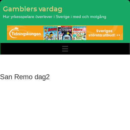
Gamblers vardag
Hur yrkesspelare överlever i Sverige i med och motgång
San Remo dag2