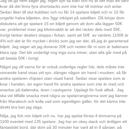
Jag vill gå hem säger jag, ingen syn så klart och nu är det max ett varv
kvar då det finns fyra shortstacks som inte har till mörkar och antar.
Sedan åker till slut bubblan och nu får 14 spelare biljett och nr 15 får
ungefär halva biljetten, dvs 3ggr inköpet på satelliten. Då börjar dom
diskutera att ge spelare 15 en biljett genom att dom alla lägger 50€
var, problemet inser jag blixtsnabbt är att det räcker dels med 35€,
övrigt tänker dealers stoppa i fickan, samt att 50€ av värdets 1100€ är
4% och det är för mycket i dricks som jag ser det, då jag är garanterad
biljett. Jag säger att jag donerar 20€ och resten får ni som är italienare
klara upp. Det blir underligt nog inga sura miner, utan alla går med på
att betala 50€ i övrigt.
Något jag vill varna för är också underliga regler här, dels måste inte
vinnande hand visas vid syn, slänger någon sin hand i mucken, så får
andra spelaren chipsen utan visad hand. Sedan visar spelare som är
kvar i handen, sin egen hand för andra spelare som inte är med och
snackar på italienska, även i cashgame. Upplagt för fusk alltså. Jag
ska vid tillfälle snacka med några av spelarrangörerna som jag känner
från Marakech och kolla vad som egentligen gäller, för det känns inte
direkt bra kan jag säga.
Nåja, jag fick min biljett och nu har jag spelat första 4 timmarna på
1100 eventet med 135 spelare. Jag har en okey stack och äntligen ett
fantastiskt bord, där dom på 30 minuter har varit all in 8 gånger, på