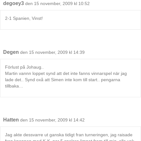
degoey3
den 15 november, 2009 kl 10:52
2-1 Spanien, Vinst!
Degen
den 15 november, 2009 kl 14:39
Förlust på Johaug..
Martin vannn loppet synd att det inte fanns vinnarspel när jag
lade det.. Synd oxå att Simen inte kom till start.. pengarna
tillbaka…
Hatten
den 15 november, 2009 kl 14:42
Jag akte dessvarre ut ganska tidigt fran turneringen, jag raisade
fran knappen med K-K, nar 5 spelare limpat fram till mig, alla vek