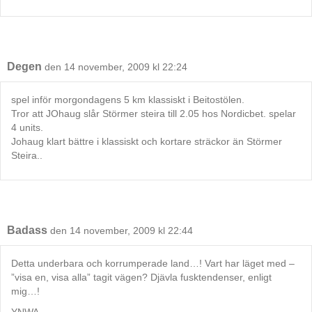
Degen
den 14 november, 2009 kl 22:24
spel inför morgondagens 5 km klassiskt i Beitostölen.
Tror att JOhaug slår Störmer steira till 2.05 hos Nordicbet. spelar
4 units.
Johaug klart bättre i klassiskt och kortare sträckor än Störmer
Steira..
Badass
den 14 november, 2009 kl 22:44
Detta underbara och korrumperade land…! Vart har läget med –
”visa en, visa alla” tagit vägen? Djävla fusktendenser, enligt
mig…!
YNWA