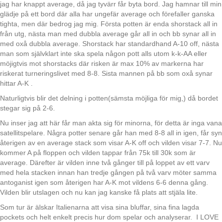
jag har knappt average, då jag tyvärr får byta bord. Jag hamnar till min
glädje på ett bord där alla har ungefär average och förefaller ganska
tighta, men där bedrog jag mig. Första potten är enda shorstack all in
från utg, nästa man med dubbla average går all in och bb synar all in
med oxå dubbla average. Shorstack har standardhand A-10 off, nästa
man som självklart inte ska spela någon pott alls utom k-k-AA eller
möjigtvis mot shorstacks där risken är max 10% av markerna har
riskerat turneringslivet med 8-8. Sista mannen på bb som oxå synar
hittar A-K .
Naturligtvis blir det delning i potten(sämsta möjliga för mig,) då bordet
stegar sig på 2-6.
Nu inser jag att här får man akta sig för minorna, för detta är inga vana
satellitspelare. Några potter senare går han med 8-8 all in igen, får syn
återigen av en average stack som visar A-K off och vilden visar 7-7. Nu
kommer A på floppen och vilden tappar från 75k till 30k som är
average. Därefter är vilden inne två gånger till på loppet av ett varv
med hela stacken innan han tredje gången på två varv möter samma
antoganist igen som återigen har A-K mot vildens 6-6 denna gång.
Vilden blir utslagen och nu kan jag kanske få plats att stjäla lite.
Som tur är älskar Italienarna att visa sina bluffar, sina fina lagda
pockets och helt enkelt precis hur dom spelar och analyserar. I LOVE