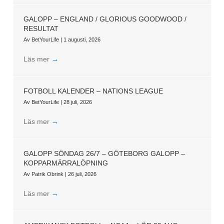
GALOPP – ENGLAND / GLORIOUS GOODWOOD /
RESULTAT
Av
BetYourLife
|
1 augusti, 2026
Läs mer
→
FOTBOLL KALENDER – NATIONS LEAGUE
Av
BetYourLife
|
28 juli, 2026
Läs mer
→
GALOPP SÖNDAG 26/7 – GÖTEBORG GALOPP –
KOPPARMÄRRALÖPNING
Av
Patrik Obrink
|
26 juli, 2026
Läs mer
→