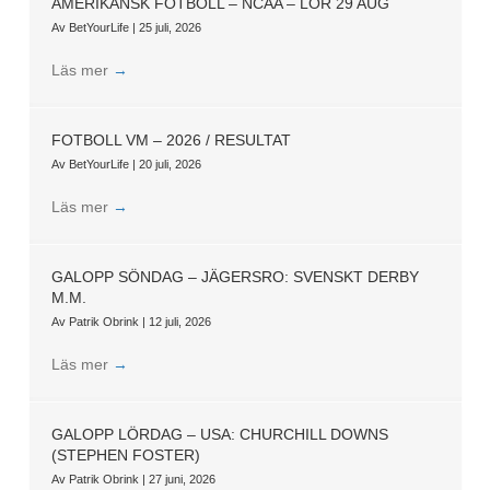
AMERIKANSK FOTBOLL – NCAA – LÖR 29 AUG
Av
BetYourLife
|
25 juli, 2026
Läs mer
→
FOTBOLL VM – 2026 / RESULTAT
Av
BetYourLife
|
20 juli, 2026
Läs mer
→
GALOPP SÖNDAG – JÄGERSRO: SVENSKT DERBY
M.M.
Av
Patrik Obrink
|
12 juli, 2026
Läs mer
→
GALOPP LÖRDAG – USA: CHURCHILL DOWNS
(STEPHEN FOSTER)
Av
Patrik Obrink
|
27 juni, 2026