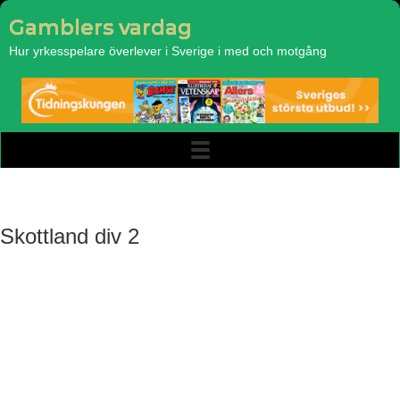
Gamblers vardag
Hur yrkesspelare överlever i Sverige i med och motgång
Skottland div 2