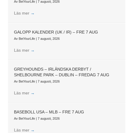
Av
BetYourLife
|
7 augusti, 2026
Läs mer
→
GALOPP KALENDER (UK / IR) – FRE 7 AUG
Av
BetYourLife
|
7 augusti, 2026
Läs mer
→
GREYHOUNDS – IRLÄNDSKA DERBYT /
SHELBOURNE PARK – DUBLIN – FREDAG 7 AUG
Av
BetYourLife
|
7 augusti, 2026
Läs mer
→
BASEBOLL USA – MLB – FRE 7 AUG
Av
BetYourLife
|
7 augusti, 2026
Läs mer
→