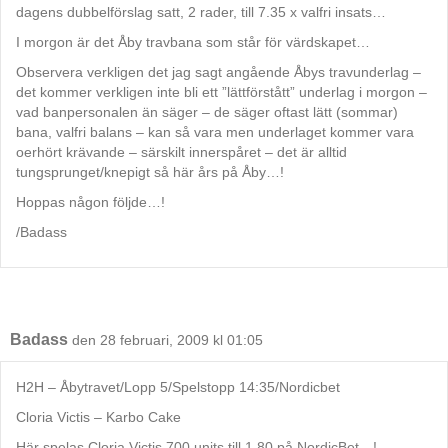
dagens dubbelförslag satt, 2 rader, till 7.35 x valfri insats…
I morgon är det Åby travbana som står för värdskapet…
Observera verkligen det jag sagt angående Åbys travunderlag –
det kommer verkligen inte bli ett ”lättförstått” underlag i morgon –
vad banpersonalen än säger – de säger oftast lätt (sommar)
bana, valfri balans – kan så vara men underlaget kommer vara
oerhört krävande – särskilt innerspåret – det är alltid
tungsprunget/knepigt så här års på Åby…!
Hoppas någon följde…!
/Badass
Badass
den 28 februari, 2009 kl 01:05
H2H – Åbytravet/Lopp 5/Spelstopp 14:35/Nordicbet
Cloria Victis – Karbo Cake
Här spelas Cloria Victis 700 units till 1.80 på NordicBet…!