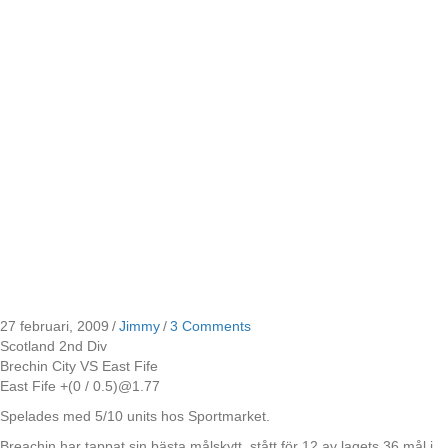
27 februari, 2009
/
Jimmy
/
3 Comments
Scotland 2nd Div
Brechin City VS East Fife
East Fife +(0 / 0.5)@1.77
Spelades med 5/10 units hos Sportmarket.
Breachin har tappat sin bästa målskytt, stått för 12 av lagets 36 mål i