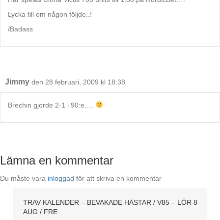
Lycka till om någon följde..!
/Badass
Jimmy
den 28 februari, 2009 kl 18:38
Brechin gjorde 2-1 i 90:e….
Lämna en kommentar
Du måste vara
inloggad
för att skriva en kommentar
TRAV KALENDER – BEVAKADE HÄSTAR / V85 – LÖR 8
AUG / FRE