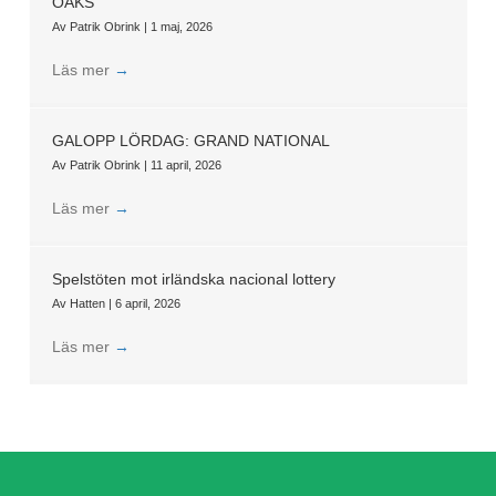
OAKS
Av
Patrik Obrink
|
1 maj, 2026
Läs mer
→
GALOPP LÖRDAG: GRAND NATIONAL
Av
Patrik Obrink
|
11 april, 2026
Läs mer
→
Spelstöten mot irländska nacional lottery
Av
Hatten
|
6 april, 2026
Läs mer
→