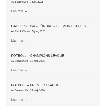
Av
BetYourLife
|
7 juni, 2026
Läs mer
→
GALOPP – USA – LÖRDAG – BELMONT STAKES
Av
Patrik Obrink
|
5 juni, 2026
Läs mer
→
FOTBOLL – CHAMPIONS LEAGUE
Av
BetYourLife
|
31 maj, 2026
Läs mer
→
FOTBOLL – PREMIER LEAGUE
Av
BetYourLife
|
25 maj, 2026
Läs mer
→