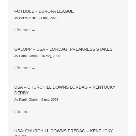
FOTBOLL – EUROPA LEAGUE
Av
BetYourLife
|
21 maj, 2026
Läs mer
→
GALOPP – USA – LÖRDAG: PREAKNESS STAKES
Av
Patrik Obrink
|
16 maj, 2026
Läs mer
→
USA – CHURCHILL DOWNS LÖRDAG – KENTUCKY
DERBY
Av
Patrik Obrink
|
2 maj, 2026
Läs mer
→
USA: CHURCHILL DOWNS FREDAG – KENTUCKY