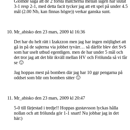
Glömde säga att de 2 första matcherna mellan lagen har slutat
3-1 resp 2-1, med detta facit tycker jag att ett spel på under 4.5
mål (2.00 Nb, kan finnas högre)) verkar ganska sunt.
Mr_abisko
den 23 mars, 2009 kl 16:36
Det har du helt rätt i Izakzzon men jag har ingen möjlighet att
gå in på de sajterna via jobbet tyvärr… så därför blev det SvS
som har uselt utbud egentligen. men de har under 5 mål och
det tror jag att det blir ikväll mellan HV och Frölunda så vi får
se 🙂
Jag hoppas mest på bomben där jag har 10 ggr pengarna på
oddset som blir om bomben sitter 🙂
Mr_abisko
den 23 mars, 2009 kl 20:47
5-0 till färjestad i tredje!! Hoppas gustavsson lyckas hålla
nollan och att frölunda gör 1-1 snart! Nu jobbar jag in det
här:)