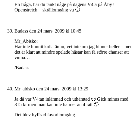
En fråga, har du tänkt någe på dagens V4:a på Åby?
Openstretch = skrällomgång va 🙂
Badass
den 24 mars, 2009 kl 10:45
Mr_Abisko;
Har inte hunnit kolla ännu, vet inte om jag hinner heller – men
det är klart att mindre spelade hästar kan få större chanser att
vinna…
/Badass
Mr_abisko
den 24 mars, 2009 kl 13:29
Ja då var V4:an inlämnad och uthämtad 🙂 Gick minus med
315 kr men man kan inte ha mer än 4 rätt 🙂
Det blev hyffsad favoritomgång…