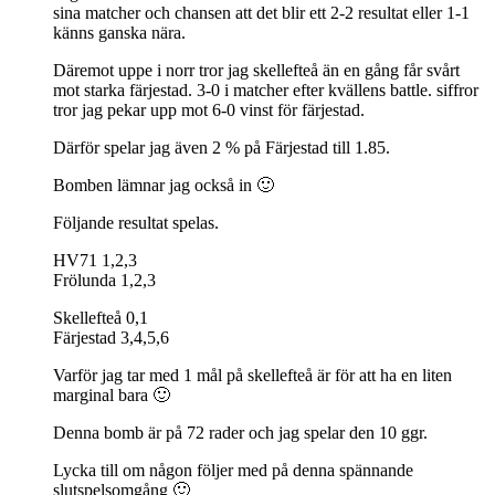
sina matcher och chansen att det blir ett 2-2 resultat eller 1-1
känns ganska nära.
Däremot uppe i norr tror jag skellefteå än en gång får svårt
mot starka färjestad. 3-0 i matcher efter kvällens battle. siffror
tror jag pekar upp mot 6-0 vinst för färjestad.
Därför spelar jag även 2 % på Färjestad till 1.85.
Bomben lämnar jag också in 🙂
Följande resultat spelas.
HV71 1,2,3
Frölunda 1,2,3
Skellefteå 0,1
Färjestad 3,4,5,6
Varför jag tar med 1 mål på skellefteå är för att ha en liten
marginal bara 🙂
Denna bomb är på 72 rader och jag spelar den 10 ggr.
Lycka till om någon följer med på denna spännande
slutspelsomgång 🙂