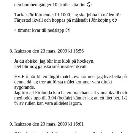
den bomben gånger 10 skulle sitta fint 🙂
Tackar för fötroendet PL1000, jag ska jobba in målen för
Färjestad ikväll och hoppas på målsnålt i Jönköping 🙂
4 timmar kvar till nedsläpp 🙂
Izakzzon
den 23 mars, 2009 kl 15:56
Ja du abisko, jag blir inte klok på hockeyn.
Det blir nog ganska små insatser ikväll.
Hv-Frö bör bli en thight match, ev. kommer jag live-betta på
denna då jag tror att första målet kommer vara direkt
avgörande.
Jag tror att Frölunda kan ha en bra chans att vinna ikväll och
med odds upp till 3.04 (betfair) känner jag att ett litet bet, 1-2
% av rullen kan vara alldeles lagom.
Izakzzon
den 23 mars, 2009 kl 16:01