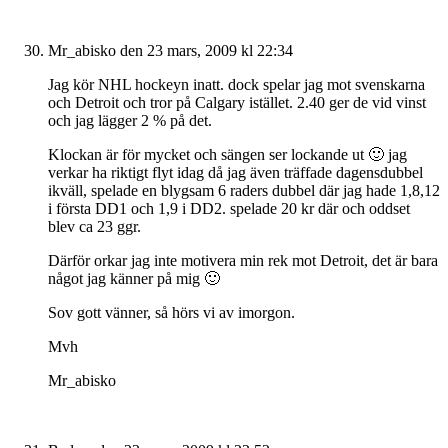
Mr_abisko
den 23 mars, 2009 kl 22:34
Jag kör NHL hockeyn inatt. dock spelar jag mot svenskarna
och Detroit och tror på Calgary istället. 2.40 ger de vid vinst
och jag lägger 2 % på det.
Klockan är för mycket och sängen ser lockande ut 🙂 jag
verkar ha riktigt flyt idag då jag även träffade dagensdubbel
ikväll, spelade en blygsam 6 raders dubbel där jag hade 1,8,12
i första DD1 och 1,9 i DD2. spelade 20 kr där och oddset
blev ca 23 ggr.
Därför orkar jag inte motivera min rek mot Detroit, det är bara
något jag känner på mig 🙂
Sov gott vänner, så hörs vi av imorgon.
Mvh
Mr_abisko