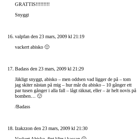
GRATTIS!!!!!!!!!
Snyggt
valpfan
den 23 mars, 2009 kl 21:19
vackert abisko 🙂
Badass
den 23 mars, 2009 kl 21:29
Jäkligt snyggt, abisko – men oddsen vad ligger de på – tom
jag skiter nästan på mig – hur mår du abisko – 10 gånger ett
par tusen gånger i alla fall – lågt räknat, eller – är helt novis på
bomben… 🙂
/Badass
Izakzzon
den 23 mars, 2009 kl 21:30
Vackert Abisko, fint klirr i kassan 🙂