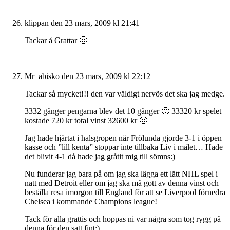
klippan
den 23 mars, 2009 kl 21:41
Tackar å Grattar 🙂
Mr_abisko
den 23 mars, 2009 kl 22:12
Tackar så mycket!!! den var väldigt nervös det ska jag medge.
3332 gånger pengarna blev det 10 gånger 🙂 33320 kr spelet
kostade 720 kr total vinst 32600 kr 🙂
Jag hade hjärtat i halsgropen när Frölunda gjorde 3-1 i öppen
kasse och ”lill kenta” stoppar inte tillbaka Liv i målet… Hade
det blivit 4-1 då hade jag gråtit mig till sömns:)
Nu funderar jag bara på om jag ska lägga ett lätt NHL spel i
natt med Detroit eller om jag ska må gott av denna vinst och
beställa resa imorgon till England för att se Liverpool förnedra
Chelsea i kommande Champions league!
Tack för alla grattis och hoppas ni var några som tog rygg på
denna för den satt fint:)