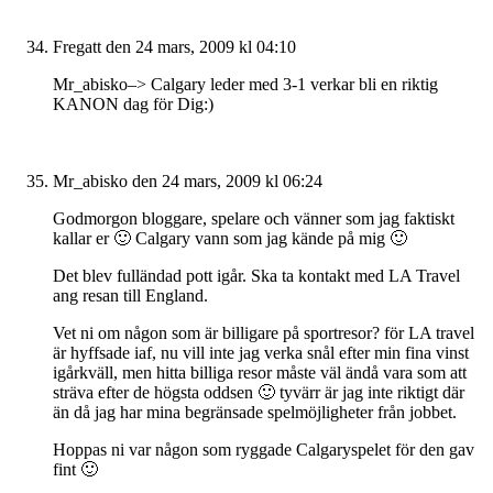
Fregatt
den 24 mars, 2009 kl 04:10
Mr_abisko–> Calgary leder med 3-1 verkar bli en riktig
KANON dag för Dig:)
Mr_abisko
den 24 mars, 2009 kl 06:24
Godmorgon bloggare, spelare och vänner som jag faktiskt
kallar er 🙂 Calgary vann som jag kände på mig 🙂
Det blev fulländad pott igår. Ska ta kontakt med LA Travel
ang resan till England.
Vet ni om någon som är billigare på sportresor? för LA travel
är hyffsade iaf, nu vill inte jag verka snål efter min fina vinst
igårkväll, men hitta billiga resor måste väl ändå vara som att
sträva efter de högsta oddsen 🙂 tyvärr är jag inte riktigt där
än då jag har mina begränsade spelmöjligheter från jobbet.
Hoppas ni var någon som ryggade Calgaryspelet för den gav
fint 🙂