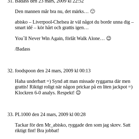
Badass
den 23 mars, 2009 kl 22:52
Den mannen mår bra nu, det märks… 🙂
abisko – Liverpool-Chelsea är väl något du borde unna dig –
smart idé – kör hårt och grattis igen…
You´ll Never Win Again, förlåt Walk Alone… 😉
/Badass
foodspoon
den 24 mars, 2009 kl 00:13
Haha underbart =) Synd att man missade ryggarna där men
grattis! Riktigt roligt när någon prickar på en liten jackpot =)
Klockren 6-0 analys. Respekt! 😉
PL1000
den 24 mars, 2009 kl 00:28
Tackar för den Mr_abisko, ryggade den som jag skrev. Satt
riktigt fint! Bra jobbat!