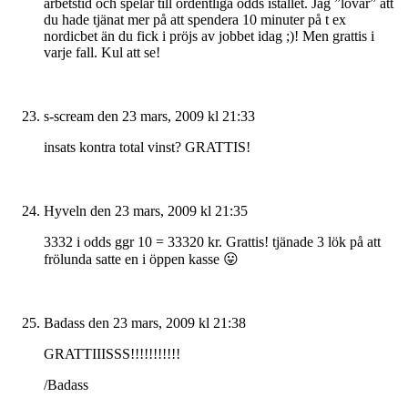
arbetstid och spelar till ordentliga odds istället. Jag ”lovar” att
du hade tjänat mer på att spendera 10 minuter på t ex
nordicbet än du fick i pröjs av jobbet idag ;)! Men grattis i
varje fall. Kul att se!
s-scream
den 23 mars, 2009 kl 21:33
insats kontra total vinst? GRATTIS!
Hyveln
den 23 mars, 2009 kl 21:35
3332 i odds ggr 10 = 33320 kr. Grattis! tjänade 3 lök på att
frölunda satte en i öppen kasse 😛
Badass
den 23 mars, 2009 kl 21:38
GRATTIIISSS!!!!!!!!!!!
/Badass