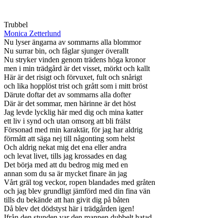
Trubbel
Monica Zetterlund
Nu lyser ängarna av sommarns alla blommor
Nu surrar bin, och fåglar sjunger överallt
Nu stryker vinden genom trädens höga kronor
men i min trädgård är det visset, mörkt och kallt
Här är det risigt och förvuxet, fult och snårigt
och lika hopplöst trist och grått som i mitt bröst
Därute doftar det av sommarns alla dofter
Där är det sommar, men härinne är det höst
Jag levde lycklig här med dig och mina katter
ett liv i synd och utan omsorg att bli frälst
Försonad med min karaktär, för jag har aldrig
förmått att säga nej till någonting som helst
Och aldrig nekat mig det ena eller andra
och levat livet, tills jag krossades en dag
Det börja med att du bedrog mig med en
annan som du sa är mycket finare än jag
Vårt gräl tog veckor, ropen blandades med gråten
och jag blev grundligt jämförd med din fina vän
tills du bekände att han givit dig på båten
Då blev det dödstyst här i trädgården igen!
Ifrån den stunden var den mannen dubbelt hatad