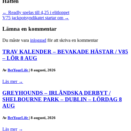
Hatten
Posts
← Readly spelas till 4,25 i elitloppet
V75 jackpotsyndikatet startar om →
navigation
Lämna en kommentar
Du måste vara
inloggad
för att skriva en kommentar
TRAV KALENDER – BEVAKADE HÄSTAR / V85
– LÖR 8 AUG
Av
BetYourLife
|
8 augusti, 2026
Läs mer
→
GREYHOUNDS – IRLÄNDSKA DERBYT /
SHELBOURNE PARK – DUBLIN – LÖRDAG 8
AUG
Av
BetYourLife
|
8 augusti, 2026
Läs mer
→