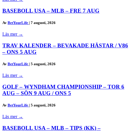
BASEBOLL USA – MLB – FRE 7 AUG
Av
BetYourLife
|
7 augusti, 2026
Läs mer
→
TRAV KALENDER – BEVAKADE HÄSTAR / V86
– ONS 5 AUG
Av
BetYourLife
|
5 augusti, 2026
Läs mer
→
GOLF – WYNDHAM CHAMPIONSHIP – TOR 6
AUG – SÖN 9 AUG / ONS 5
Av
BetYourLife
|
5 augusti, 2026
Läs mer
→
BASEBOLL USA – MLB – TIPS (KK) –