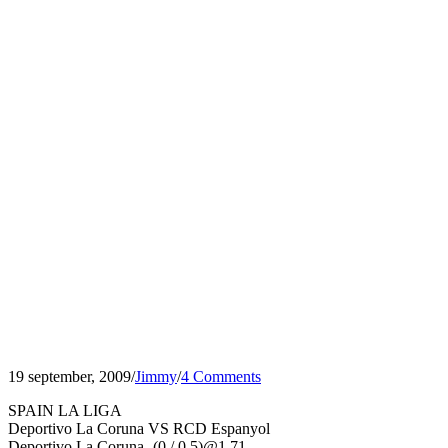
19 september, 2009
/
Jimmy
/
4 Comments
SPAIN LA LIGA
Deportivo La Coruna VS RCD Espanyol
Deportivo La Coruna -(0 / 0.5)@1.71