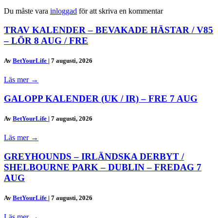
Du måste vara
inloggad
för att skriva en kommentar
TRAV KALENDER – BEVAKADE HÄSTAR / V85
– LÖR 8 AUG / FRE
Av
BetYourLife
|
7 augusti, 2026
Läs mer
→
GALOPP KALENDER (UK / IR) – FRE 7 AUG
Av
BetYourLife
|
7 augusti, 2026
Läs mer
→
GREYHOUNDS – IRLÄNDSKA DERBYT /
SHELBOURNE PARK – DUBLIN – FREDAG 7
AUG
Av
BetYourLife
|
7 augusti, 2026
Läs mer
→