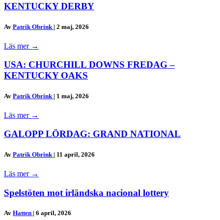
KENTUCKY DERBY
Av
Patrik Obrink
|
2 maj, 2026
Läs mer
→
USA: CHURCHILL DOWNS FREDAG –
KENTUCKY OAKS
Av
Patrik Obrink
|
1 maj, 2026
Läs mer
→
GALOPP LÖRDAG: GRAND NATIONAL
Av
Patrik Obrink
|
11 april, 2026
Läs mer
→
Spelstöten mot irländska nacional lottery
Av
Hatten
|
6 april, 2026