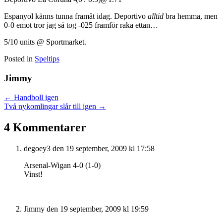
Espanyol känns tunna framåt idag. Deportivo
alltid
bra hemma, men
0-0 emot tror jag så tog -025 framför raka ettan…
5/10 units @ Sportmarket.
Posted in
Speltips
Jimmy
Posts
← Handboll igen
Två nykomlingar slår till igen →
navigation
4 Kommentarer
degoey3
den 19 september, 2009 kl 17:58
Arsenal-Wigan 4-0 (1-0)
Vinst!
Jimmy
den 19 september, 2009 kl 19:59