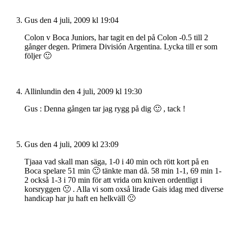
Gus
den 4 juli, 2009 kl 19:04
Colon v Boca Juniors, har tagit en del på Colon -0.5 till 2
gånger degen. Primera División Argentina. Lycka till er som
följer 🙂
Allinlundin
den 4 juli, 2009 kl 19:30
Gus : Denna gången tar jag rygg på dig 🙂 , tack !
Gus
den 4 juli, 2009 kl 23:09
Tjaaa vad skall man säga, 1-0 i 40 min och rött kort på en
Boca spelare 51 min 🙂 tänkte man då. 58 min 1-1, 69 min 1-
2 också 1-3 i 70 min för att vrida om kniven ordentligt i
korsryggen 🙁 . Alla vi som oxså lirade Gais idag med diverse
handicap har ju haft en helkväll 🙁