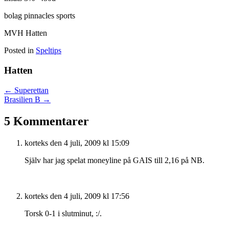
bolag pinnacles sports
MVH Hatten
Posted in
Speltips
Hatten
Posts
← Superettan
Brasilien B →
navigation
5 Kommentarer
korteks
den 4 juli, 2009 kl 15:09
Själv har jag spelat moneyline på GAIS till 2,16 på NB.
korteks
den 4 juli, 2009 kl 17:56
Torsk 0-1 i slutminut, :/.