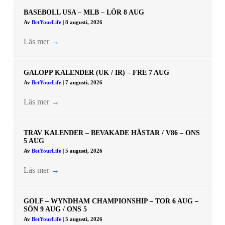
BASEBOLL USA – MLB – LÖR 8 AUG
Av
BetYourLife
|
8 augusti, 2026
Läs mer
→
GALOPP KALENDER (UK / IR) – FRE 7 AUG
Av
BetYourLife
|
7 augusti, 2026
Läs mer
→
TRAV KALENDER – BEVAKADE HÄSTAR / V86 – ONS
5 AUG
Av
BetYourLife
|
5 augusti, 2026
Läs mer
→
GOLF – WYNDHAM CHAMPIONSHIP – TOR 6 AUG –
SÖN 9 AUG / ONS 5
Av
BetYourLife
|
5 augusti, 2026