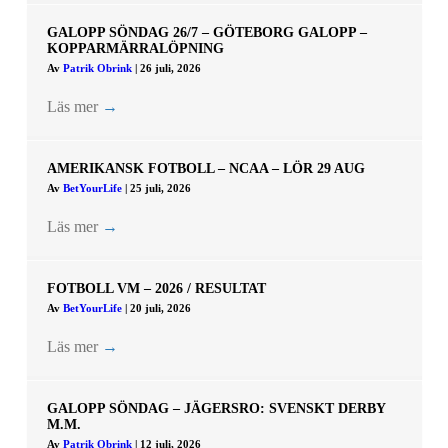
GALOPP SÖNDAG 26/7 – GÖTEBORG GALOPP –
KOPPARMÄRRALÖPNING
Av
Patrik Obrink
|
26 juli, 2026
Läs mer
→
AMERIKANSK FOTBOLL – NCAA – LÖR 29 AUG
Av
BetYourLife
|
25 juli, 2026
Läs mer
→
FOTBOLL VM – 2026 / RESULTAT
Av
BetYourLife
|
20 juli, 2026
Läs mer
→
GALOPP SÖNDAG – JÄGERSRO: SVENSKT DERBY
M.M.
Av
Patrik Obrink
|
12 juli, 2026