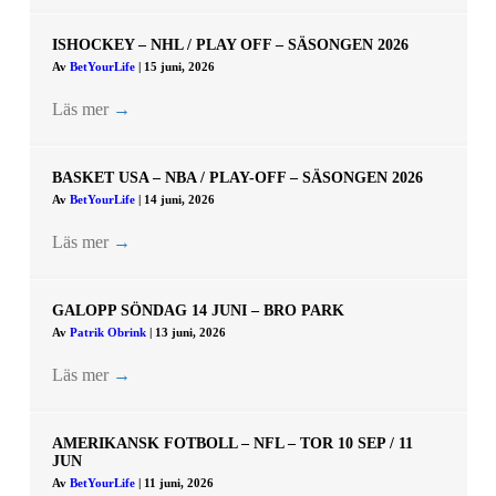
ISHOCKEY – NHL / PLAY OFF – SÄSONGEN 2026
Av
BetYourLife
|
15 juni, 2026
Läs mer
→
BASKET USA – NBA / PLAY-OFF – SÄSONGEN 2026
Av
BetYourLife
|
14 juni, 2026
Läs mer
→
GALOPP SÖNDAG 14 JUNI – BRO PARK
Av
Patrik Obrink
|
13 juni, 2026
Läs mer
→
AMERIKANSK FOTBOLL – NFL – TOR 10 SEP / 11
JUN
Av
BetYourLife
|
11 juni, 2026