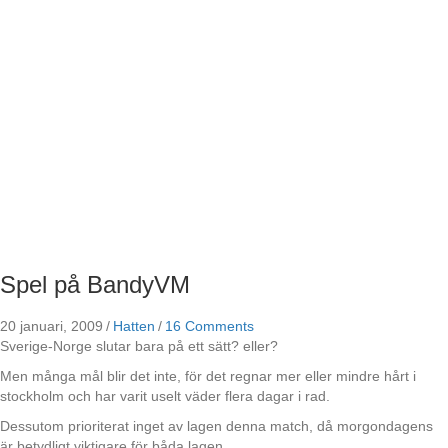
Spel på BandyVM
20 januari, 2009
/
Hatten
/
16 Comments
Sverige-Norge slutar bara på ett sätt? eller?
Men många mål blir det inte, för det regnar mer eller mindre hårt i
stockholm och har varit uselt väder flera dagar i rad.
Dessutom prioriterat inget av lagen denna match, då morgondagens
är betydligt viktigare för båda lagen.