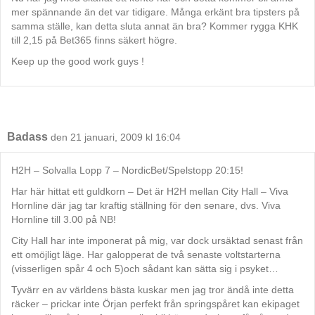
mer spännande än det var tidigare. Många erkänt bra tipsters på
samma ställe, kan detta sluta annat än bra? Kommer rygga KHK
till 2,15 på Bet365 finns säkert högre.
Keep up the good work guys !
Badass
den 21 januari, 2009 kl 16:04
H2H – Solvalla Lopp 7 – NordicBet/Spelstopp 20:15!
Har här hittat ett guldkorn – Det är H2H mellan City Hall – Viva
Hornline där jag tar kraftig ställning för den senare, dvs. Viva
Hornline till 3.00 på NB!
City Hall har inte imponerat på mig, var dock ursäktad senast från
ett omöjligt läge. Har galopperat de två senaste voltstarterna
(visserligen spår 4 och 5)och sådant kan sätta sig i psyket…
Tyvärr en av världens bästa kuskar men jag tror ändå inte detta
räcker – prickar inte Örjan perfekt från springspåret kan ekipaget