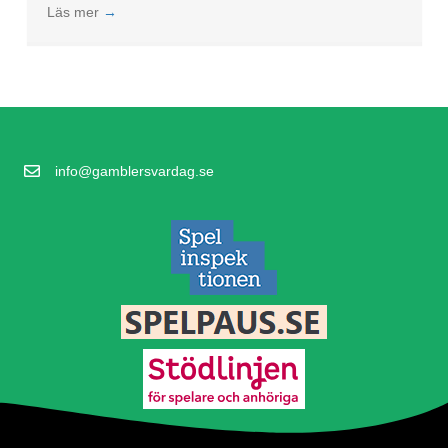
Läs mer
→
info@gamblersvardag.se