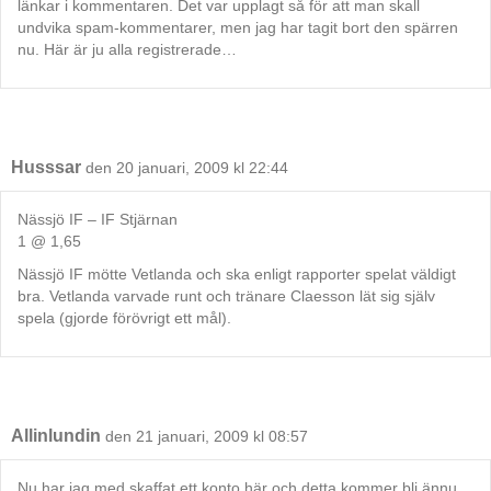
länkar i kommentaren. Det var upplagt så för att man skall
undvika spam-kommentarer, men jag har tagit bort den spärren
nu. Här är ju alla registrerade…
Husssar
den 20 januari, 2009 kl 22:44
Nässjö IF – IF Stjärnan
1 @ 1,65
Nässjö IF mötte Vetlanda och ska enligt rapporter spelat väldigt
bra. Vetlanda varvade runt och tränare Claesson lät sig själv
spela (gjorde förövrigt ett mål).
Allinlundin
den 21 januari, 2009 kl 08:57
Nu har jag med skaffat ett konto här och detta kommer bli ännu