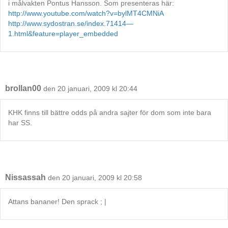
i målvakten Pontus Hansson. Som presenteras här:
http://www.youtube.com/watch?v=bylMT4CMNiA
http://www.sydostran.se/index.71414—
1.html&feature=player_embedded
brollan00
den 20 januari, 2009 kl 20:44
KHK finns till bättre odds på andra sajter för dom som inte bara
har SS.
Nissassah
den 20 januari, 2009 kl 20:58
Attans bananer! Den sprack ; |