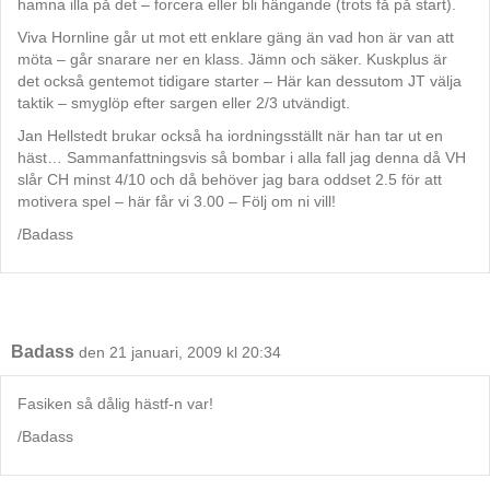
hamna illa på det – forcera eller bli hängande (trots få på start).
Viva Hornline går ut mot ett enklare gäng än vad hon är van att
möta – går snarare ner en klass. Jämn och säker. Kuskplus är
det också gentemot tidigare starter – Här kan dessutom JT välja
taktik – smyglöp efter sargen eller 2/3 utvändigt.
Jan Hellstedt brukar också ha iordningsställt när han tar ut en
häst… Sammanfattningsvis så bombar i alla fall jag denna då VH
slår CH minst 4/10 och då behöver jag bara oddset 2.5 för att
motivera spel – här får vi 3.00 – Följ om ni vill!
/Badass
Badass
den 21 januari, 2009 kl 20:34
Fasiken så dålig hästf-n var!
/Badass