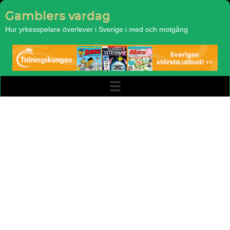
Gamblers vardag
Hur yrkesspelare överlever i Sverige i med och motgång