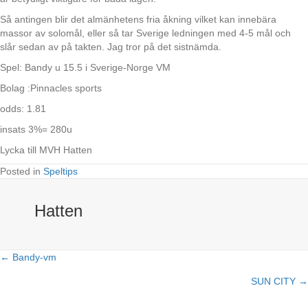
Så antingen blir det almänhetens fria åkning vilket kan innebära
massor av solomål, eller så tar Sverige ledningen med 4-5 mål och
slår sedan av på takten. Jag tror på det sistnämda.
Spel: Bandy u 15.5 i Sverige-Norge VM
Bolag :Pinnacles sports
odds: 1.81
insats 3%= 280u
Lycka till MVH Hatten
Posted in
Speltips
Hatten
← Bandy-vm
Posts
SUN CITY →
navigation