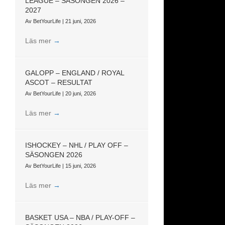
LEAGUE – SÄSONGEN 2026 –
2027
Av
BetYourLife
|
21 juni, 2026
Läs mer
→
GALOPP – ENGLAND / ROYAL
ASCOT – RESULTAT
Av
BetYourLife
|
20 juni, 2026
Läs mer
→
ISHOCKEY – NHL / PLAY OFF –
SÄSONGEN 2026
Av
BetYourLife
|
15 juni, 2026
Läs mer
→
BASKET USA – NBA / PLAY-OFF –