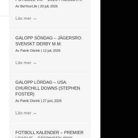
Av
BetYourLife
|
20 juli, 2026
Läs mer
→
GALOPP SÖNDAG – JÄGERSRO:
SVENSKT DERBY M.M.
Av
Patrik Obrink
|
12 juli, 2026
Läs mer
→
GALOPP LÖRDAG – USA:
CHURCHILL DOWNS (STEPHEN
FOSTER)
Av
Patrik Obrink
|
27 juni, 2026
Läs mer
→
FOTBOLL KALENDER – PREMIER