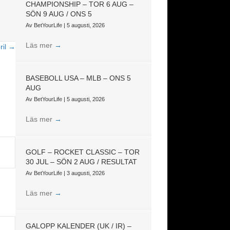
CHAMPIONSHIP – TOR 6 AUG –
SÖN 9 AUG / ONS 5
Av
BetYourLife
|
5 augusti, 2026
Läs mer
→
pril →
BASEBOLL USA – MLB – ONS 5
AUG
Av
BetYourLife
|
5 augusti, 2026
Läs mer
→
GOLF – ROCKET CLASSIC – TOR
30 JUL – SÖN 2 AUG / RESULTAT
Av
BetYourLife
|
3 augusti, 2026
Läs mer
→
GALOPP KALENDER (UK / IR) –