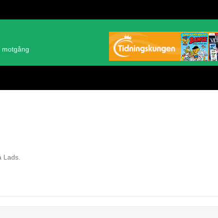
ch motgång
å Lads.