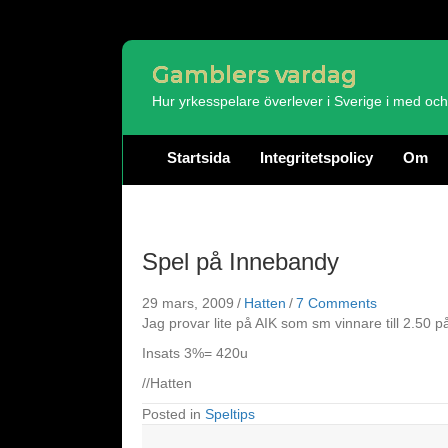
Gamblers vardag
Hur yrkesspelare överlever i Sverige i med o
Startsida
Integritetspolicy
Om
Spel på Innebandy
29 mars, 2009
/
Hatten
/
7 Comments
Jag provar lite på AIK som sm vinnare till 2.50 p
Insats 3%= 420u
//Hatten
Posted in
Speltips