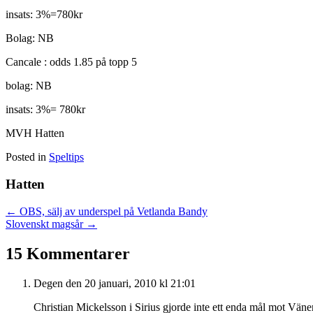
insats: 3%=780kr
Bolag: NB
Cancale : odds 1.85 på topp 5
bolag: NB
insats: 3%= 780kr
MVH Hatten
Posted in
Speltips
Hatten
Posts
← OBS, sälj av underspel på Vetlanda Bandy
Slovenskt magsår →
navigation
15 Kommentarer
Degen
den 20 januari, 2010 kl 21:01
Christian Mickelsson i Sirius gjorde inte ett enda mål mot Väner