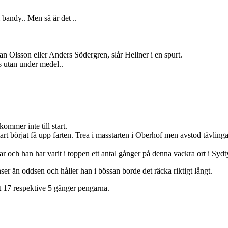
bandy.. Men så är det ..
an Olsson eller Anders Södergren, slår Hellner i en spurt.
s utan under medel..
ommer inte till start.
t börjat få upp farten. Trea i masstarten i Oberhof men avstod tävlinga
ar och han har varit i toppen ett antal gånger på denna vackra ort i Sydt
er än oddsen och håller han i bössan borde det räcka riktigt långt.
et 17 respektive 5 gånger pengarna.