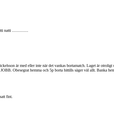
 Natti natti …………
lsson är med eller inte när det vankas bortamatch. Laget är otroligt u
a JOBB. Obesegrat hemma och 5p borta hittills säger väl allt. Banka hem
tt fint.