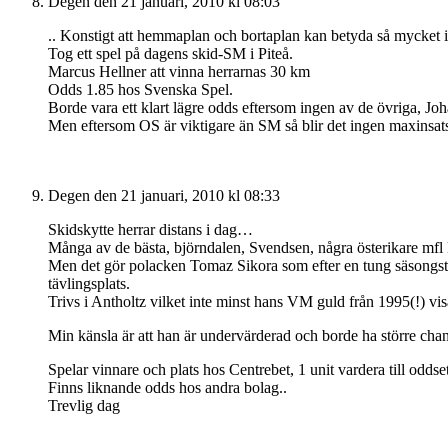
Degen
den 21 januari, 2010 kl 08:03
.. Konstigt att hemmaplan och bortaplan kan betyda så mycket i 
Tog ett spel på dagens skid-SM i Piteå.
Marcus Hellner att vinna herrarnas 30 km
Odds 1.85 hos Svenska Spel.
Borde vara ett klart lägre odds eftersom ingen av de övriga, Joh
Men eftersom OS är viktigare än SM så blir det ingen maxinsat
Degen
den 21 januari, 2010 kl 08:33
Skidskytte herrar distans i dag…
Många av de bästa, björndalen, Svendsen, några österikare mfl k
Men det gör polacken Tomaz Sikora som efter en tung säsongstar
tävlingsplats.
Trivs i Antholtz vilket inte minst hans VM guld från 1995(!) vis
Min känsla är att han är undervärderad och borde ha större chans
Spelar vinnare och plats hos Centrebet, 1 unit vardera till odds
Finns liknande odds hos andra bolag..
Trevlig dag