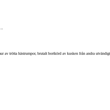
….
r av trötta hästrumpor, brutalt bortkörd av kusken från andra utvändigt.