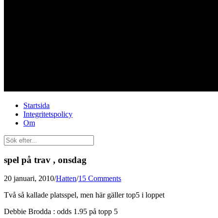
Startsida
Integritetspolicy
Om
spel på trav , onsdag
20 januari, 2010
/
Hatten
/
15 Comments
Två så kallade platsspel, men här gäller top5 i loppet
Debbie Brodda : odds 1.95 på topp 5