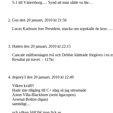
5-1 till Vänersborg…. Synd att man sålde va lite…
Gus
den 20 januari, 2010 kl 21:56
Lucas Karlsson fore President, snacka om sopskalle de luxe…
Hatten
den 20 januari, 2010 kl 22:15
Cancale målfotoslagen två och Debbie klättrade förgäves i en mu
Resultat på travet: – 117kr
degoey3
den 20 januari, 2010 kl 22:49
Vilken kväll!!
Hade inte tillgång till C+ idag så jag streamade
Aston Villa-Blackburn (semi ligacupen)
Arsenal-Bolton (ligan)
samtidigt…
och vilken SHOW man fick se.