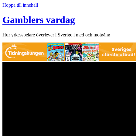
Hoppa till innehåll
Gamblers vardag
Hur yrkesspelare överlever i Sverige i med och motgång